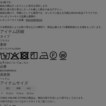
る1枚です。
低めの襟はすっきりとした首元を演出します。
襟元と後ろ切り替えにタックを施した動きのあるデザイン。
前釦を開けて、羽織りとしても着用でき、オンオフに使える万能なMOGA名品ブラウスです。
※レギュラーサイズ品番も展開中
レギュラーサイズ品番：
B0252BFB524
※在庫状況によりお取り寄せなどの事情で、商品お届けまで1週間前後かかる場合もございます。
アイテム詳細
タイプ
ブラウス
素材
ポリエステル100%
お手入れについてはこちら
品番
B0256BFB524
原産国
ベトナム
アイテムサイズ
着丈
身幅
ゆき
F
74.0cm
74.0cm
65.0cm
※BIGI ONLINE STOREの商品は、独自の採寸方法により採寸をしております。
※採寸方法については
サイズガイド
をご覧ください。
レビュー