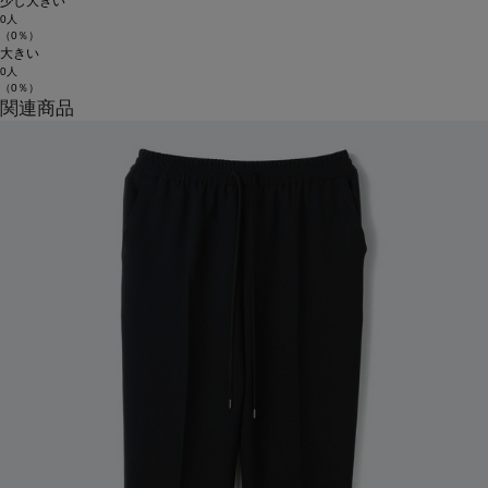
少し大きい
0人
（0％）
大きい
0人
（0％）
関連商品