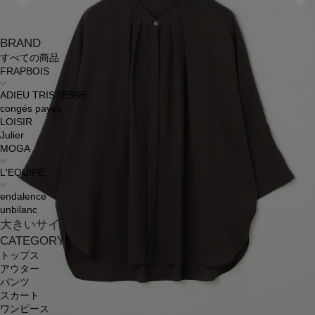
BRAND
すべての商品
FRAPBOIS
ADIEU TRISTESSE
congés payés
LOISIR
Julier
MOGA
L'EQUIPE
endalence
unbilanc
大きいサイズ
CATEGORY
トップス
アウター
パンツ
スカート
ワンピース