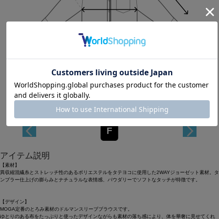
Length
74cm
F
アイテム説明
【素材】
異収縮混繊糸とストレッチ性のあるポリエステルをタテヨコに使用した2WAYジョーゼット素材。タ
ンブラー仕上げの膨らみとナチュラルな表情感、パウダリーでソフトなタッチが特徴です。
【デザイン】
MOGA定番のとろみ素材のドルマンスリーブブラウスです。
ゆとりのある布をたっぷりと使ったデザインながらも素材の落ち感により、体を華奢に見せてくれ