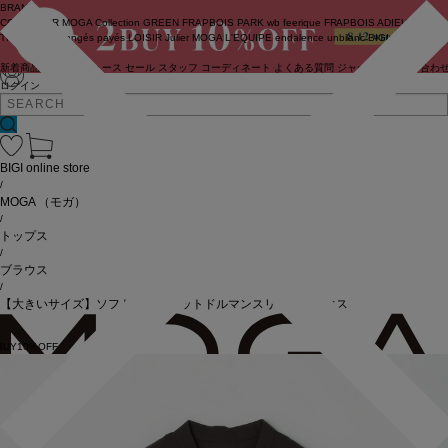
BRAND
COUTURIER
MOGA Collection
GREEN
FRAPBOIS PARK
wb
feerique
FRAPBOIS
ADIEU
TRISTESSE
congés payés
LOISIR
Julier
MOGA
L'EQUIPE
endalence
unbilanc
BIGI online store
新着商品
(ライブ)
ニュース
セール
スタッフ
コーディネート
よくある質問
ジャーナル
お問い合わ
ログイン
BIGI online store
/
MOGA
（モガ）
/
トップス
/
ブラウス
/
【大きいサイズ】ソフトジョーゼットドルマンスリーブブラウス
BUY10%OFF