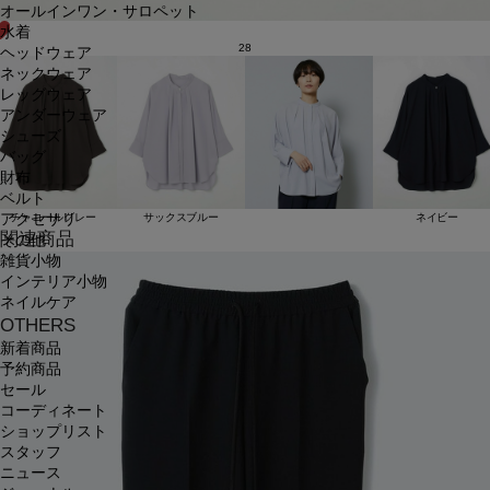
オールインワン・サロペット
水着
28
ヘッドウェア
ネックウェア
レッグウェア
アンダーウェア
シューズ
バッグ
財布
ベルト
アクセサリ
チャコールグレー
サックスブルー
ネイビー
関連商品
その他
雑貨小物
インテリア小物
ネイルケア
OTHERS
新着商品
予約商品
セール
コーディネート
ショップリスト
スタッフ
ニュース