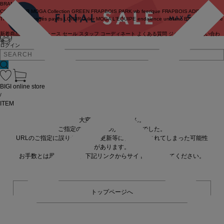
BRAND
COUTURIER
MOGA Collection
GREEN
FRAPBOIS PARK
wb
feerique
FRAPBOIS
ADIEU
TRISTESSE
congés payés
LOISIR
Julier
MOGA
L'EQUIPE
endalence
unbilanc
BIGI online store
新着商品
(ライブ)
ニュース
セール
スタッフ
コーディネート
よくある質問
ジャーナル
お問い合わ
せ
ログイン
BIGI online store
/
ITEM
大変申し訳ありません。
ご指定の商品が見つかりませんでした。
URLのご指定に誤りがあるか、更新等に伴い削除されてしまった可能性
があります。
お手数とは思いますが、下記リンクからサイトへ移動してください。
トップページへ