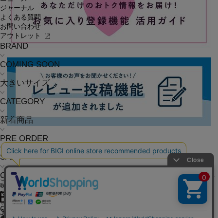
ジャーナル
よくある質問
お問い合わせ
アウトレット
BRAND
COMING SOON
大きいサイズ
CATEGORY
新着商品
PRE ORDER
SALE
COORDINATE
ご利用ガイド
よくある質問
お問い合わせ
会社概要
採用情報
ご利用規約
個人情報保護方針
特定商
取引法に基づく表記
NEWS
OFFICIAL SNS
JOURNAL