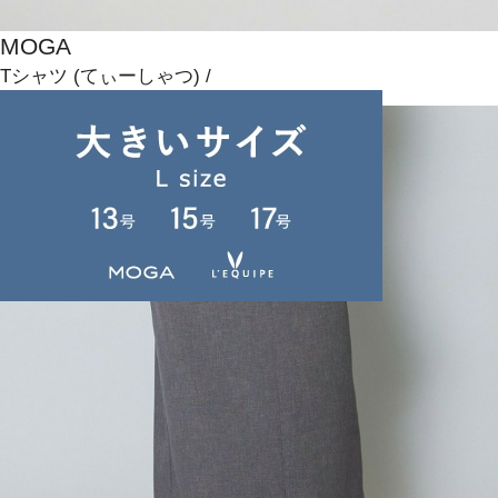
MOGA
Tシャツ
(てぃーしゃつ)
/
¥9,350