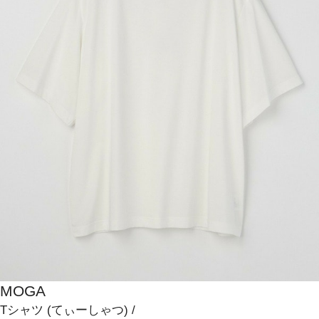
MOGA
Tシャツ
(てぃーしゃつ)
/