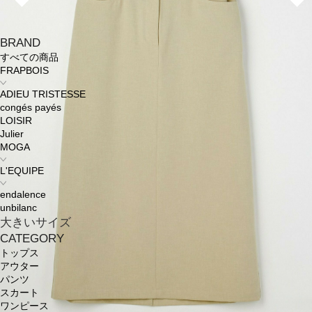
BRAND
すべての商品
FRAPBOIS
ADIEU TRISTESSE
congés payés
LOISIR
Julier
MOGA
L'EQUIPE
endalence
unbilanc
大きいサイズ
CATEGORY
トップス
アウター
パンツ
スカート
ワンピース