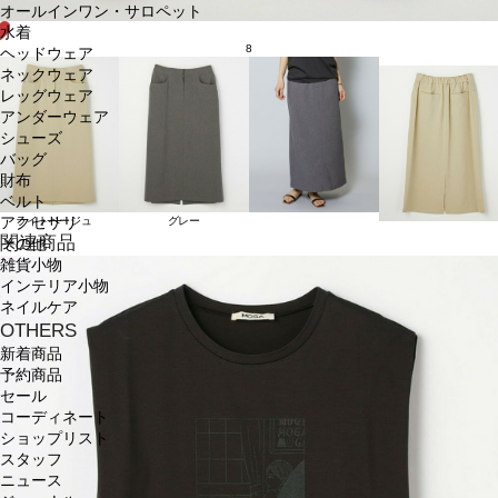
オールインワン・サロペット
水着
8
ヘッドウェア
ネックウェア
レッグウェア
アンダーウェア
シューズ
バッグ
財布
ベルト
アクセサリ
ライトベージュ
グレー
関連商品
その他
雑貨小物
インテリア小物
ネイルケア
OTHERS
新着商品
予約商品
セール
コーディネート
ショップリスト
スタッフ
ニュース