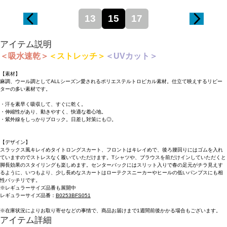
13
15
17
アイテム説明
＜吸水速乾＞
＜ストレッチ＞
＜UVカット＞
【素材】
麻調、ウール調としてALLシーズン愛されるポリエステルトロピカル素材。仕立て映えするリピー
ターの多い素材です。
・汗を素早く吸収して、すぐに乾く。
・伸縮性があり、動きやすく、快適な着心地。
・紫外線をしっかりブロック。日差し対策にも◎。
【デザイン】
スラックス風キレイめタイトロングスカート、フロントはキレイめで、後ろ腰回りにはゴムを入れ
ていますのでストレスなく履いていただけます。Tシャツや、ブラウスを前だけインしていただくと
脚長効果のスタイリングも楽しめます。センターバックにはスリット入りで春の足元がチラ見えす
るように、いつもより、少し長めなスカートはローテクスニーカーやヒールの低いパンプスにも相
性バッチリです。
※レギュラーサイズ品番も展開中
レギュラーサイズ品番：
B0253BFS051
※在庫状況によりお取り寄せなどの事情で、商品お届けまで1週間前後かかる場合もございます。
アイテム詳細