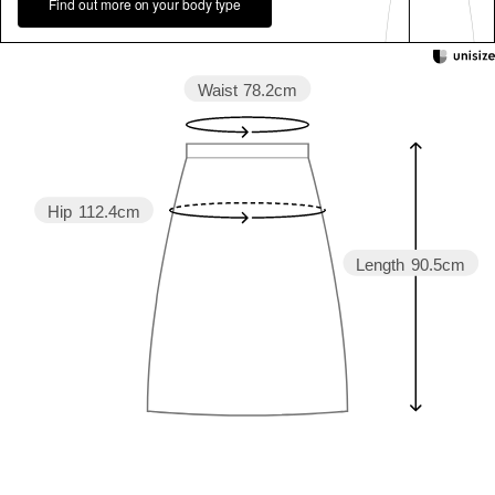
Find out more on your body type
Waist
78.2cm
Hip
112.4cm
Length
90.5cm