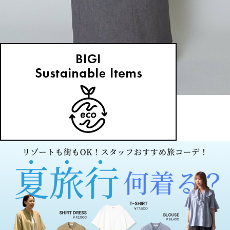
MOGA
スカート
(すかーと)
/
¥14,300
NEWS