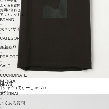
ジャーナル
よくある質問
お問い合わせ
アウトレット
BRAND
大きいサイズ
CATEGORY
新着商品
PRE ORDER
SALE
COORDINATE
MOGA
NEWS
Tシャツ
(てぃーしゃつ)
/
¥8,250
JOURNAL
よくある質問