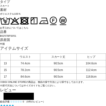
タイプ
スカート
素材
ポリエステル100％
お手入れについてはこちら
品番
B0257BFS051
原産国
中国
アイテムサイズ
ウエスト
スカート丈
ヒップ
13
74.4cm
90.5cm
104.6cm
15
78.2cm
90.5cm
112.4cm
17
84.6cm
90.5cm
116.8cm
※BIGI ONLINE STOREの商品は、独自の採寸方法により採寸をしております。
※採寸方法については
サイズガイド
をご覧ください。
レビュー
レビューを投稿する
総合評価
☆☆☆☆☆
0
（0件のレビュー）
★★★★★