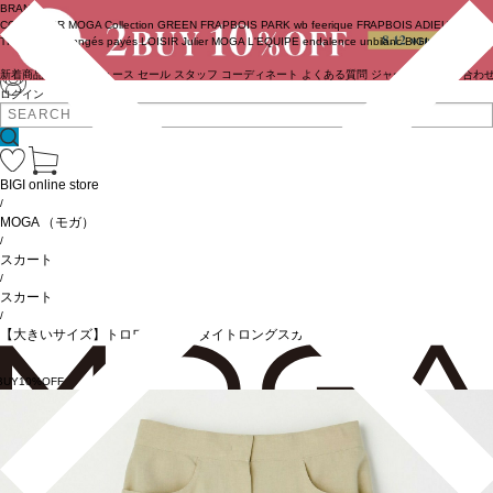
BRAND
COUTURIER
MOGA Collection
GREEN
FRAPBOIS PARK
wb
feerique
FRAPBOIS
ADIEU
TRISTESSE
congés payés
LOISIR
Julier
MOGA
L'EQUIPE
endalence
unbilanc
BIGI online store
新着商品
(ライブ)
ニュース
セール
スタッフ
コーディネート
よくある質問
ジャーナル
お問い合わ
ログイン
BIGI online store
/
MOGA
（モガ）
/
スカート
/
スカート
/
【大きいサイズ】トロワッシャータイトロングスカート
BUY10%OFF