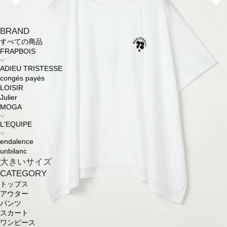
BRAND
すべての商品
FRAPBOIS
ADIEU TRISTESSE
congés payés
LOISIR
Julier
MOGA
L'EQUIPE
endalence
unbilanc
大きいサイズ
CATEGORY
トップス
アウター
パンツ
スカート
ワンピース