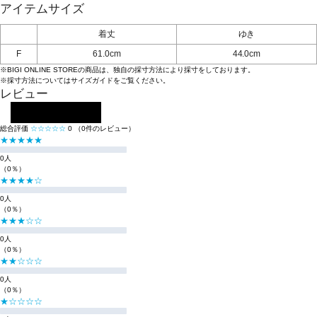
アイテムサイズ
着丈
ゆき
F
61.0cm
44.0cm
※BIGI ONLINE STOREの商品は、独自の採寸方法により採寸をしております。
※採寸方法については
サイズガイド
をご覧ください。
レビュー
レビューを投稿する
総合評価
☆☆☆☆☆
0
（0件のレビュー）
★★★★★
0人
（0％）
★★★★☆
0人
（0％）
★★★☆☆
0人
（0％）
★★☆☆☆
0人
（0％）
★☆☆☆☆