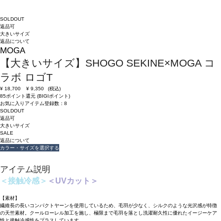
SOLDOUT
返品可
大きいサイズ
返品について
MOGA
【大きいサイズ】SHOGO SEKINE×MOGA コ
ラボ ロゴT
¥
18,700
¥
9,350
(税込)
85ポイント還元 (BIGIポイント)
お気に入りアイテム登録数：
8
SOLDOUT
返品可
大きいサイズ
SALE
返品について
カラー・サイズを選択する
アイテム説明
＜接触冷感＞
＜UVカット＞
【素材】
繊維長の長いコンパクトヤーンを使用しているため、毛羽が少なく、シルクのような光沢感が特徴
の天竺素材。クールローレル加工を施し、極限まで毛羽を落とし洗濯耐久性に優れたイージーケア
性と接触冷感性をプラスしています。