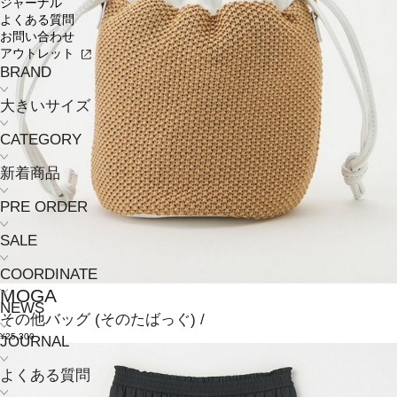
ジャーナル
よくある質問
お問い合わせ
アウトレット
BRAND
大きいサイズ
CATEGORY
新着商品
PRE ORDER
SALE
COORDINATE
MOGA
NEWS
その他バッグ
(そのたばっぐ)
/
¥25,300
JOURNAL
よくある質問