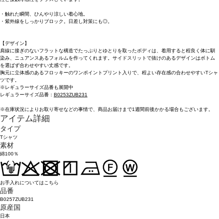
・触れた瞬間、ひんやり涼しい着心地。
・紫外線をしっかりブロック。日差し対策にも◎。
【デザイン】
肩線に接ぎのないフラットな構造でたっぷりとゆとりを取ったボディは、着用すると程良く体に馴
染み、ニュアンスあるフォルムを作ってくれます。サイドスリットで抜けのあるデザインはボトム
を選ばず合わせやすい丈感です。
胸元に立体感のあるフロッキーのワンポイントプリント入りで、程よい存在感の合わせやすいTシャ
ツです。
※レギュラーサイズ品番も展開中
レギュラーサイズ品番：
B0253ZUB231
※在庫状況によりお取り寄せなどの事情で、商品お届けまで1週間前後かかる場合もございます。
アイテム詳細
タイプ
Tシャツ
素材
綿100％
お手入れについてはこちら
品番
B0257ZUB231
原産国
日本