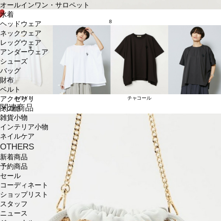
オールインワン・サロペット
水着
8
ヘッドウェア
ネックウェア
レッグウェア
アンダーウェア
シューズ
バッグ
財布
ベルト
アクセサリ
ホワイト
チャコール
関連商品
その他
雑貨小物
インテリア小物
ネイルケア
OTHERS
新着商品
予約商品
セール
コーディネート
ショップリスト
スタッフ
ニュース