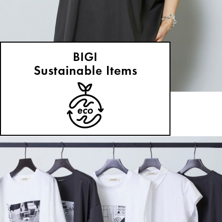
MOGA
Tシャツ
(てぃーしゃつ)
/
¥9,350
NEWS