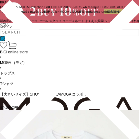
BRAND
COUTURIER
MOGA Collection
GREEN
FRAPBOIS PARK
wb
feerique
FRAPBOIS
ADIEU
TRISTESSE
congés payés
LOISIR
Julier
MOGA
L'EQUIPE
endalence
unbilanc
BIGI online store
新着商品
(ライブ)
ニュース
セール
スタッフ
コーディネート
よくある質問
ジャーナル
お問い合わ
ログイン
BIGI online store
/
MOGA
（モガ）
/
トップス
/
Tシャツ
/
【大きいサイズ】SHOGO SEKINE×MOGA コラボ ロゴT
BUY10%OFF