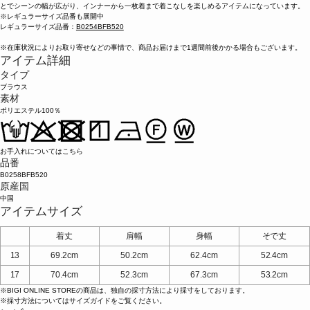
とでシーンの幅が広がり、インナーから一枚着まで着こなしを楽しめるアイテムになっています。
※レギュラーサイズ品番も展開中
レギュラーサイズ品番：
B0254BFB520
※在庫状況によりお取り寄せなどの事情で、商品お届けまで1週間前後かかる場合もございます。
アイテム詳細
タイプ
ブラウス
素材
ポリエステル100％
お手入れについてはこちら
品番
B0258BFB520
原産国
中国
アイテムサイズ
着丈
肩幅
身幅
そで丈
13
69.2cm
50.2cm
62.4cm
52.4cm
17
70.4cm
52.3cm
67.3cm
53.2cm
※BIGI ONLINE STOREの商品は、独自の採寸方法により採寸をしております。
※採寸方法については
サイズガイド
をご覧ください。