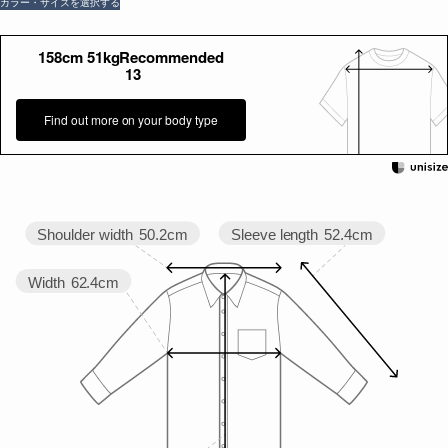
カラー・サイズを選択する
158cm 51kgRecommended
13
Find out more on your body type
Sleeve length
52.4cm
Shoulder width
50.2cm
Width
62.4cm