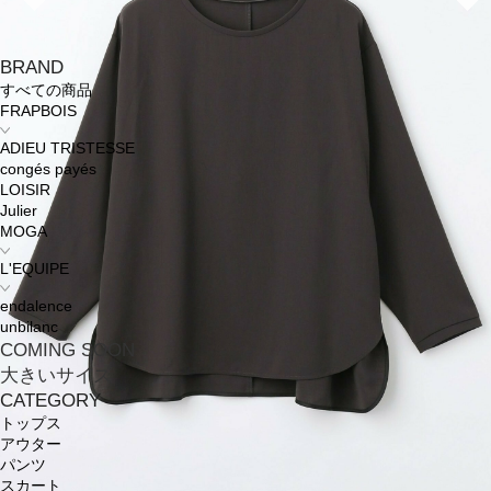
BRAND
すべての商品
FRAPBOIS
ADIEU TRISTESSE
congés payés
LOISIR
Julier
MOGA
L'EQUIPE
endalence
unbilanc
COMING SOON
大きいサイズ
CATEGORY
トップス
アウター
パンツ
スカート