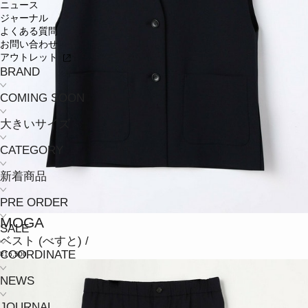
ニュース
ジャーナル
よくある質問
お問い合わせ
アウトレット
BRAND
COMING SOON
大きいサイズ
CATEGORY
新着商品
PRE ORDER
MOGA
SALE
ベスト
(べすと)
/
COORDINATE
¥16,500
NEWS
JOURNAL