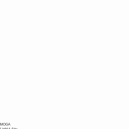
MOGA
Light＆Airy