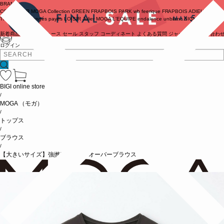
BRAND
COUTURIER
MOGA Collection
GREEN
FRAPBOIS PARK
wb
feerique
FRAPBOIS
ADIEU
TRISTESSE
congés payés
LOISIR
Julier
MOGA
L'EQUIPE
endalence
unbilanc
BIGI online store
新着商品
(ライブ)
ニュース
セール
スタッフ
コーディネート
よくある質問
ジャーナル
お問い合わ
ログイン
BIGI online store
/
MOGA
（モガ）
/
トップス
/
ブラウス
/
【大きいサイズ】強撚2WAYプルオーバーブラウス