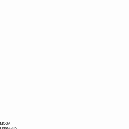
MOGA
Light＆Airy