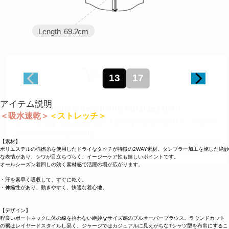
Length
69.2cm
13
17
アイテム説明
＜吸水速乾＞
＜ストレッチ＞
【素材】
ポリエステルの強撚糸を使用したドライなタッチが特徴の2WAY素材。タンブラー加工を施した絶妙
な表情があり、シワが目立ちづらく、イージーケア性も嬉しいポイントです。
オールシーズン着回しの効く素材感で活躍の場が広がります。
・汗を素早く吸収して、すぐに乾く。
・伸縮性があり、動きやすく、快適な着心地。
【デザイン】
程良いボートネックに体の線を拾わない絶妙なサイズ感のプルオーバーブラウス。ラウンドカット
の裾はレイヤードスタイルし易く、ジャージではカジュアルに見えがちなTシャツ型を布帛にするこ