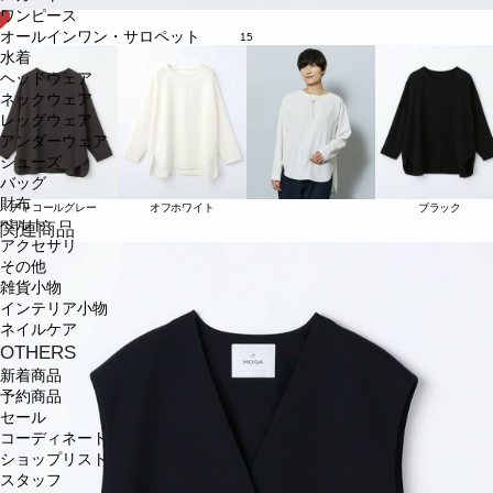
ワンピース
オールインワン・サロペット
15
水着
ヘッドウェア
ネックウェア
レッグウェア
アンダーウェア
シューズ
バッグ
財布
チャコールグレー
オフホワイト
ブラック
ベルト
関連商品
アクセサリ
その他
雑貨小物
インテリア小物
ネイルケア
OTHERS
新着商品
予約商品
セール
コーディネート
ショップリスト
スタッフ