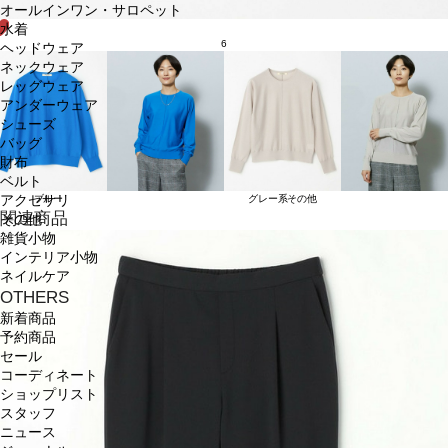
オールインワン・サロペット
水着
6
ヘッドウェア
ネックウェア
レッグウェア
アンダーウェア
シューズ
バッグ
財布
ベルト
アクセサリ
ブルー
グレー系その他
関連商品
その他
雑貨小物
インテリア小物
ネイルケア
OTHERS
新着商品
予約商品
セール
コーディネート
ショップリスト
スタッフ
ニュース