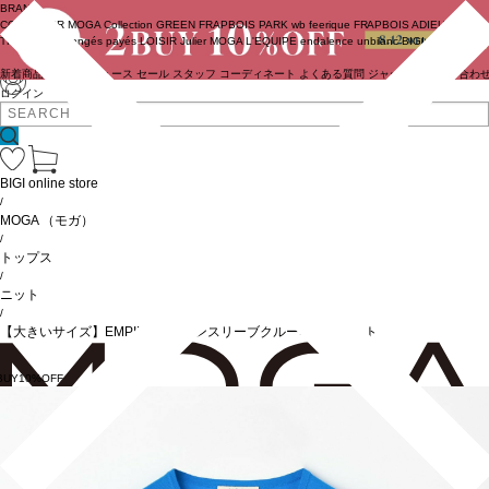
BRAND
COUTURIER
MOGA Collection
GREEN
FRAPBOIS PARK
wb
feerique
FRAPBOIS
ADIEU
TRISTESSE
congés payés
LOISIR
Julier
MOGA
L'EQUIPE
endalence
unbilanc
BIGI online store
新着商品
(ライブ)
ニュース
セール
スタッフ
コーディネート
よくある質問
ジャーナル
お問い合わ
ログイン
BIGI online store
/
MOGA
（モガ）
/
トップス
/
ニット
/
【大きいサイズ】EMPIREドルマンスリーブクルーネックニット
BUY10%OFF