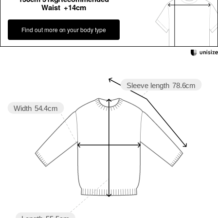
Waist +14cm
Find out more on your body type
Sleeve length
78.6cm
Width
54.4cm