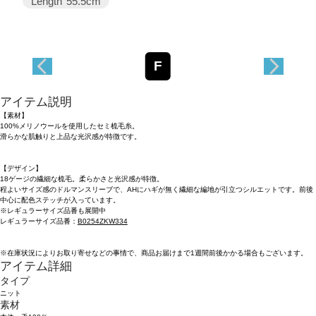
Length
55.5cm
F
アイテム説明
【素材】
100%メリノウールを使用したセミ梳毛糸。
滑らかな肌触りと上品な光沢感が特徴です。
【デザイン】
18ゲージの繊細な梳毛。柔らかさと光沢感が特徴。
程よいサイズ感のドルマンスリーブで、AHにハギが無く繊細な編地が引立つシルエットです。前後
中心に配色ステッチが入っています。
※レギュラーサイズ品番も展開中
レギュラーサイズ品番：
B0254ZKW334
※在庫状況によりお取り寄せなどの事情で、商品お届けまで1週間前後かかる場合もございます。
アイテム詳細
タイプ
ニット
素材