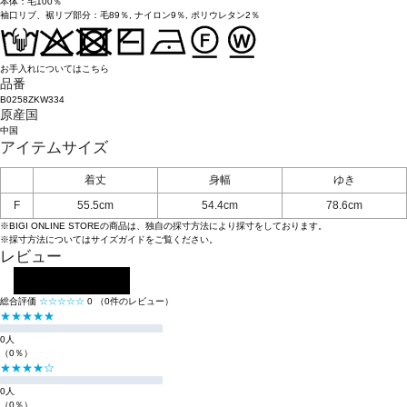
本体：毛100％
袖口リブ、裾リブ部分：毛89％, ナイロン9％, ポリウレタン2％
お手入れについてはこちら
品番
B0258ZKW334
原産国
中国
アイテムサイズ
着丈
身幅
ゆき
F
55.5cm
54.4cm
78.6cm
※BIGI ONLINE STOREの商品は、独自の採寸方法により採寸をしております。
※採寸方法については
サイズガイド
をご覧ください。
レビュー
レビューを投稿する
総合評価
☆☆☆☆☆
0
（0件のレビュー）
★★★★★
0人
（0％）
★★★★☆
0人
（0％）