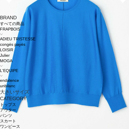
BRAND
すべての商品
FRAPBOIS
ADIEU TRISTESSE
congés payés
LOISIR
Julier
MOGA
L'EQUIPE
endalence
unbilanc
大きいサイズ
CATEGORY
トップス
アウター
パンツ
スカート
ワンピース