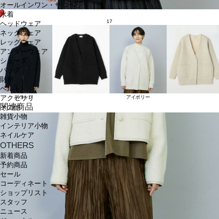
オールインワン・サロペット
水着
17
ヘッドウェア
ネックウェア
レッグウェア
アンダーウェア
シューズ
バッグ
財布
ベルト
アクセサリ
ブラック
アイボリー
関連商品
その他
雑貨小物
インテリア小物
ネイルケア
OTHERS
新着商品
予約商品
セール
コーディネート
ショップリスト
スタッフ
ニュース