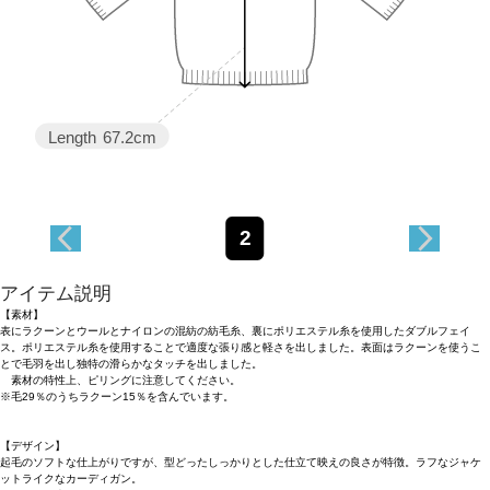
Length
67.2cm
2
アイテム説明
【素材】
表にラクーンとウールとナイロンの混紡の紡毛糸、裏にポリエステル糸を使用したダブルフェイ
ス。ポリエステル糸を使用することで適度な張り感と軽さを出しました。表面はラクーンを使うこ
とで毛羽を出し独特の滑らかなタッチを出しました。
素材の特性上、ピリングに注意してください。
※毛29％のうちラクーン15％を含んでいます。
【デザイン】
起毛のソフトな仕上がりですが、型どったしっかりとした仕立て映えの良さが特徴。ラフなジャケ
ットライクなカーディガン。