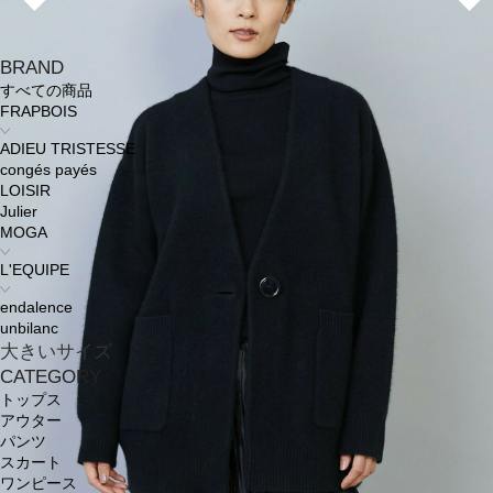
BRAND
すべての商品
FRAPBOIS
ADIEU TRISTESSE
congés payés
LOISIR
Julier
MOGA
L'EQUIPE
endalence
unbilanc
大きいサイズ
CATEGORY
トップス
アウター
パンツ
スカート
ワンピース