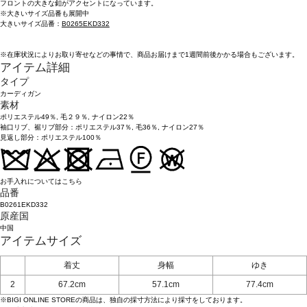
フロントの大きな釦がアクセントになっています。
※大きいサイズ品番も展開中
大きいサイズ品番：
B0265EKD332
※在庫状況によりお取り寄せなどの事情で、商品お届けまで1週間前後かかる場合もございます。
アイテム詳細
タイプ
カーディガン
素材
ポリエステル49％, 毛２９％, ナイロン22％
袖口リブ、裾リブ部分：ポリエステル37％, 毛36％, ナイロン27％
見返し部分：ポリエステル100％
お手入れについてはこちら
品番
B0261EKD332
原産国
中国
アイテムサイズ
着丈
身幅
ゆき
2
67.2cm
57.1cm
77.4cm
※BIGI ONLINE STOREの商品は、独自の採寸方法により採寸をしております。