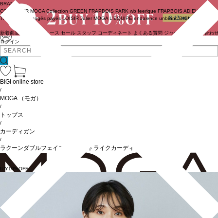
BRAND
COUTURIER
MOGA Collection
GREEN
FRAPBOIS PARK
wb
feerique
FRAPBOIS
ADIEU
TRISTESSE
congés payés
LOISIR
Julier
MOGA
L'EQUIPE
endalence
unbilanc
BIGI online store
新着商品
(ライブ)
ニュース
セール
スタッフ
コーディネート
よくある質問
ジャーナル
お問い合わ
ログイン
BIGI online store
/
MOGA
（モガ）
/
トップス
/
カーディガン
/
ラクーンダブルフェイスジャケットライクカーディガン
BUY10%OFF