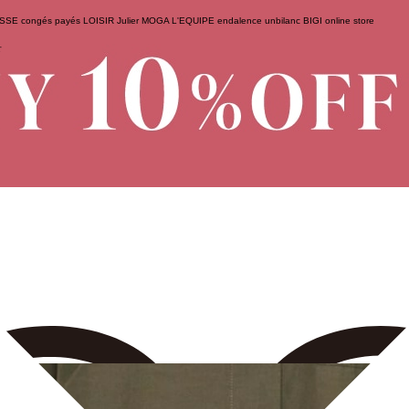
ESSE
congés payés
LOISIR
Julier
MOGA
L'EQUIPE
endalence
unbilanc
BIGI online store
せ