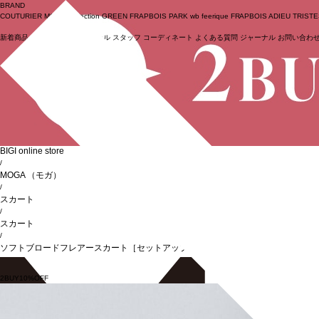
BRAND
COUTURIER
MOGA Collection
GREEN
FRAPBOIS PARK
wb
feerique
FRAPBOIS
ADIEU TRIST
新着商品
(ライブ)
ニュース
セール
スタッフ
コーディネート
よくある質問
ジャーナル
お問い合わ
ログイン
BIGI online store
/
MOGA
（モガ）
/
スカート
/
スカート
/
ソフトブロードフレアースカート［セットアップ可能］
2BUY10%OFF