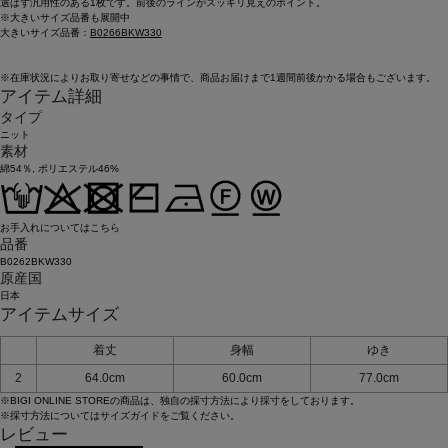
選ばず汎用性のある1枚です。前後のラインがスッキリ見えのポイント。
※大きいサイズ品番も展開中
大きいサイズ品番：
B0266BKW330
※在庫状況によりお取り寄せなどの事情で、商品お届けまで1週間前後かかる場合もございます。
アイテム詳細
タイプ
ニット
素材
綿54％, ポリエステル46%
お手入れについてはこちら
品番
B0262BKW330
原産国
日本
アイテムサイズ
着丈
身幅
ゆき
2
64.0cm
60.0cm
77.0cm
※BIGI ONLINE STOREの商品は、独自の採寸方法により採寸をしております。
※採寸方法については
サイズガイド
をご覧ください。
レビュー