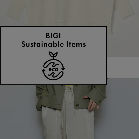
MOGA
ニット
(にっと)
/
¥14,850