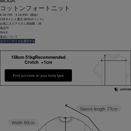
MOGA
コットンフォートニット
¥
29,700
¥
14,850
(税込)
135ポイント還元 (BIGIポイント)
お気に入りアイテム登録数：
36
返品可
SALE
返品について
カラー・サイズを選択する
158cm 51kgRecommended
Crotch +1cm
Find out more on your body type
Sleeve length
77cm
Width
60cm