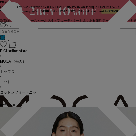
BRAND
COUTURIER
MOGA Collection
GREEN
FRAPBOIS PARK
wb
feerique
FRAPBOIS
ADIEU
TRISTESSE
congés payés
LOISIR
Julier
MOGA
L'EQUIPE
endalence
unbilanc
BIGI online store
新着商品
(ライブ)
ニュース
セール
スタッフ
コーディネート
よくある質問
ジャーナル
お問い合わ
ログイン
BIGI online store
/
MOGA
（モガ）
/
トップス
/
ニット
/
コットンフォートニット
BUY10%OFF