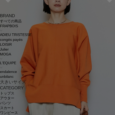
BRAND
すべての商品
FRAPBOIS
ADIEU TRISTESSE
congés payés
LOISIR
Julier
MOGA
L'EQUIPE
endalence
unbilanc
大きいサイズ
CATEGORY
トップス
アウター
パンツ
スカート
ワンピース