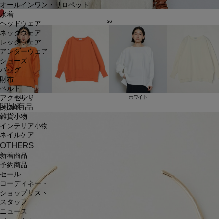
オールインワン・サロペット
水着
36
ヘッドウェア
ネックウェア
レッグウェア
アンダーウェア
シューズ
バッグ
財布
ベルト
アクセサリ
オレンジ
ホワイト
関連商品
その他
雑貨小物
インテリア小物
ネイルケア
OTHERS
新着商品
予約商品
セール
コーディネート
ショップリスト
スタッフ
ニュース