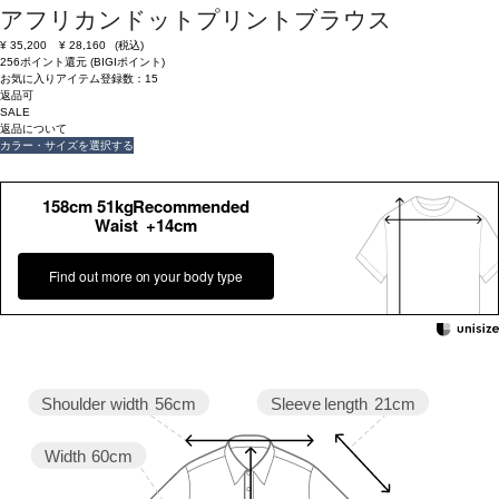
アフリカンドットプリントブラウス
¥
35,200
¥
28,160
(税込)
256ポイント還元 (BIGIポイント)
お気に入りアイテム登録数：
15
返品可
SALE
返品について
カラー・サイズを選択する
158cm 51kgRecommended
Waist +14cm
Find out more on your body type
Sleeve length
21cm
Shoulder width
56cm
Width
60cm