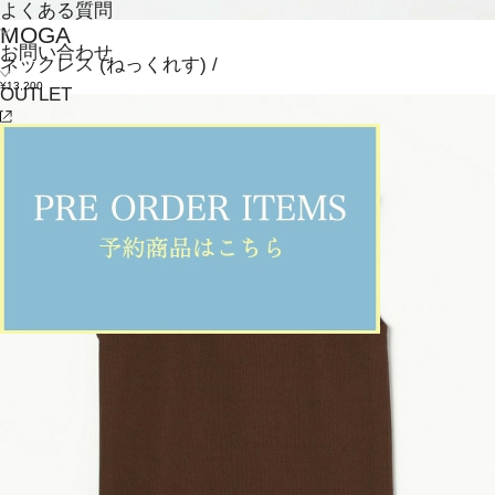
よくある質問
MOGA
お問い合わせ
ネックレス
(ねっくれす)
/
¥13,200
OUTLET