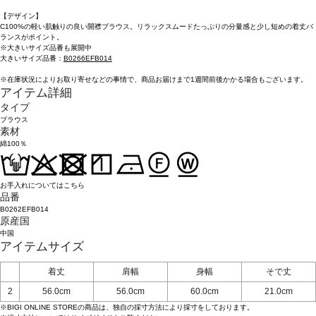
【デザイン】
C100%の軽い肌触りの良い開襟ブラウス。リラックスムードたっぷりの分量感と少し短めの着丈バ
ランスがポイント。
※大きいサイズ品番も展開中
大きいサイズ品番：
B0266EFB014
※在庫状況によりお取り寄せなどの事情で、商品お届けまで1週間前後かかる場合もございます。
アイテム詳細
タイプ
ブラウス
素材
綿100％
お手入れについてはこちら
品番
B0262EFB014
原産国
中国
アイテムサイズ
着丈
肩幅
身幅
そで丈
2
56.0cm
56.0cm
60.0cm
21.0cm
※BIGI ONLINE STOREの商品は、独自の採寸方法により採寸をしております。