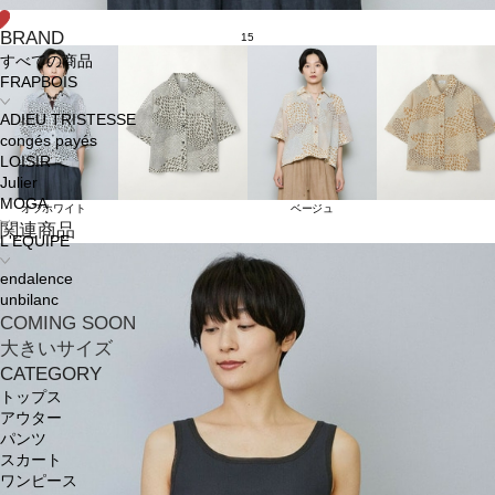
BRAND
15
すべての商品
FRAPBOIS
ADIEU TRISTESSE
congés payés
LOISIR
Julier
MOGA
オフホワイト
ベージュ
関連商品
L'EQUIPE
endalence
unbilanc
COMING SOON
大きいサイズ
CATEGORY
トップス
アウター
パンツ
スカート
ワンピース