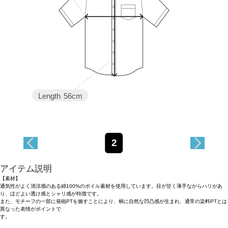
Length
56cm
2
アイテム説明
【素材】
通気性がよく清涼感のある綿100%のボイル素材を使用しています。目が甘く薄手ながらハリがあ
り、ほどよい透け感とシャリ感が特徴です。
また、モチーフの一部に発砲PTを施すことにより、柄に自然な凹凸感が生まれ、通常の染料PTとは
異なった表情がポイントで
す