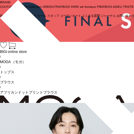
BRAND
COUTURIER
MOGA Collection
GREEN
FRAPBOIS PARK
wb
feerique
FRAPBOIS
ADIEU TRIST
新着商品
(ライブ)
ニュース
セール
スタッフ
コーディネート
よくある質問
ジャーナル
お問い合わ
ログイン
BIGI online store
/
MOGA
（モガ）
/
トップス
/
ブラウス
/
アフリカンドットプリントブラウス