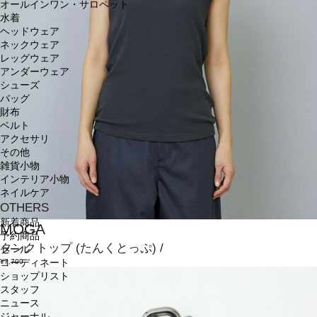
オールインワン・サロペット
水着
ヘッドウェア
ネックウェア
レッグウェア
アンダーウェア
シューズ
バッグ
財布
ベルト
アクセサリ
その他
雑貨小物
インテリア小物
ネイルケア
OTHERS
新着商品
MOGA
予約商品
タンクトップ
(たんくとっぷ)
/
セール
¥7,700
コーディネート
ショップリスト
スタッフ
ニュース
ジャーナル