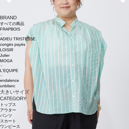
BRAND
すべての商品
FRAPBOIS
ADIEU TRISTESSE
congés payés
LOISIR
Julier
MOGA
L'EQUIPE
endalence
unbilanc
大きいサイズ
CATEGORY
トップス
アウター
パンツ
スカート
ワンピース