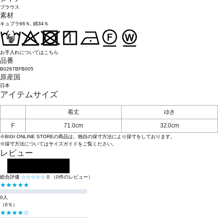
ブラウス
素材
キュプラ66％, 綿34％
お手入れについてはこちら
品番
B0267BFB005
原産国
日本
アイテムサイズ
着丈
ゆき
F
71.0cm
32.0cm
※BIGI ONLINE STOREの商品は、独自の採寸方法により採寸をしております。
※採寸方法については
サイズガイド
をご覧ください。
レビュー
レビューを投稿する
総合評価
☆☆☆☆☆
0
（0件のレビュー）
★★★★★
0人
（0％）
★★★★☆