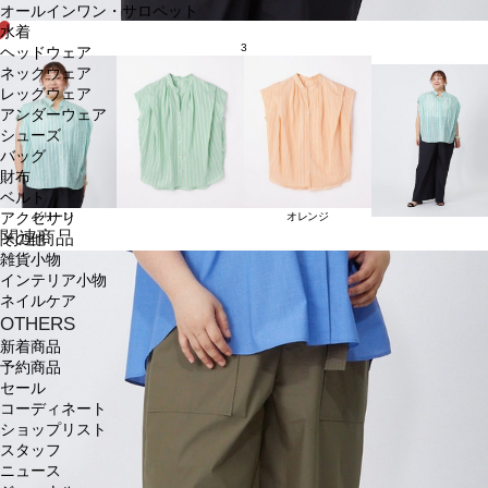
オールインワン・サロペット
水着
3
ヘッドウェア
ネックウェア
レッグウェア
アンダーウェア
シューズ
バッグ
財布
ベルト
アクセサリ
グリーン
オレンジ
関連商品
その他
雑貨小物
インテリア小物
ネイルケア
OTHERS
新着商品
予約商品
セール
コーディネート
ショップリスト
スタッフ
ニュース