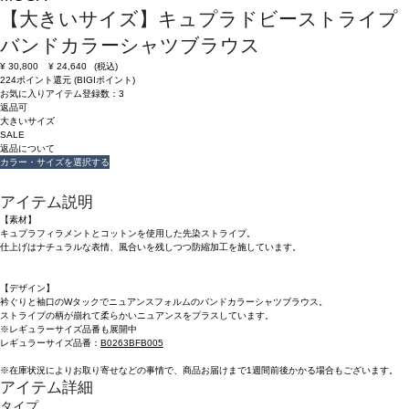
【大きいサイズ】キュプラドビーストライプ
バンドカラーシャツブラウス
¥
30,800
¥
24,640
(税込)
224ポイント還元 (BIGIポイント)
お気に入りアイテム登録数：
3
返品可
大きいサイズ
SALE
返品について
カラー・サイズを選択する
アイテム説明
【素材】
キュプラフィラメントとコットンを使用した先染ストライプ。
仕上げはナチュラルな表情、風合いを残しつつ防縮加工を施しています。
【デザイン】
衿ぐりと袖口のWタックでニュアンスフォルムのバンドカラーシャツブラウス。
ストライプの柄が崩れて柔らかいニュアンスをプラスしています。
※レギュラーサイズ品番も展開中
レギュラーサイズ品番：
B0263BFB005
※在庫状況によりお取り寄せなどの事情で、商品お届けまで1週間前後かかる場合もございます。
アイテム詳細
タイプ