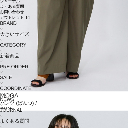
ジャーナル
よくある質問
お問い合わせ
アウトレット
BRAND
大きいサイズ
CATEGORY
新着商品
PRE ORDER
SALE
COORDINATE
MOGA
NEWS
パンツ
(ぱんつ)
/
¥30,800
JOURNAL
よくある質問