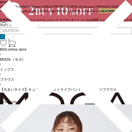
BRAND
COUTURIER
MOGA Collection
GREEN
FRAPBOIS PARK
wb
feerique
FRAPBOIS
ADIEU
TRISTESSE
congés payés
LOISIR
Julier
MOGA
L'EQUIPE
endalence
unbilanc
BIGI online store
新着商品
(ライブ)
ニュース
セール
スタッフ
コーディネート
よくある質問
ジャーナル
お問い合わ
ログイン
BIGI online store
/
MOGA
（モガ）
/
トップス
/
ブラウス
/
【大きいサイズ】キュプラドビーストライプバンドカラーシャツブラウス
BUY10%OFF