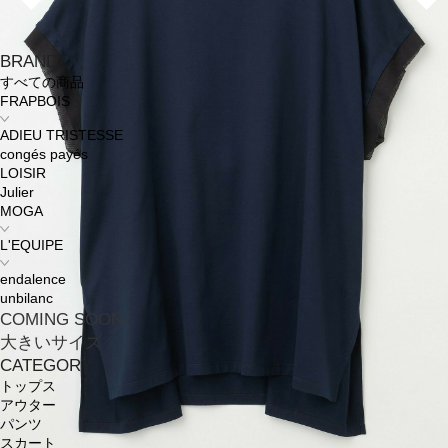
BRAND
すべての商品
FRAPBOIS
ADIEU TRISTESSE
congés payés
LOISIR
Julier
MOGA
L'EQUIPE
endalence
unbilanc
COMING SOON
大きいサイズ
CATEGORY
トップス
アウター
パンツ
スカート