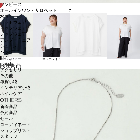
ワンピース
オールインワン・サロペット
7
水着
ヘッドウェア
ネックウェア
レッグウェア
アンダーウェア
シューズ
バッグ
財布
ネイビー
オフホワイト
ベルト
関連商品
アクセサリ
その他
雑貨小物
インテリア小物
ネイルケア
OTHERS
新着商品
予約商品
セール
コーディネート
ショップリスト
スタッフ