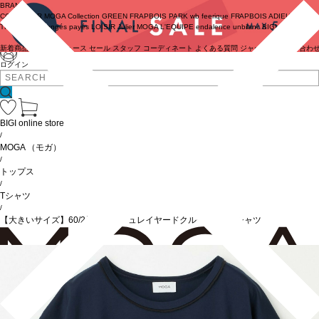
BRAND
COUTURIER
MOGA Collection
GREEN
FRAPBOIS PARK
wb
feerique
FRAPBOIS
ADIEU
TRISTESSE
congés payés
LOISIR
Julier
MOGA
L'EQUIPE
endalence
unbilanc
BIGI online store
新着商品
(ライブ)
ニュース
セール
スタッフ
コーディネート
よくある質問
ジャーナル
お問い合わ
ログイン
BIGI online store
/
MOGA
（モガ）
/
トップス
/
Tシャツ
/
【大きいサイズ】60/2天竺メッシュレイヤードクルーネックTシャツ