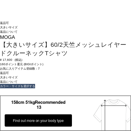
返品可
大きいサイズ
返品について
MOGA
【大きいサイズ】60/2天竺メッシュレイヤー
ドクルーネックTシャツ
¥
17,600
(税込)
160ポイント還元 (BIGIポイント)
お気に入りアイテム登録数：
7
返品可
大きいサイズ
返品について
カラー・サイズを選択する
158cm 51kgRecommended
13
Find out more on your body type