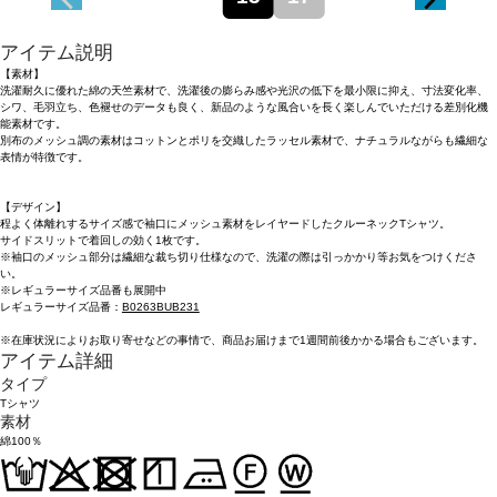
アイテム説明
【素材】
洗濯耐久に優れた綿の天竺素材で、洗濯後の膨らみ感や光沢の低下を最小限に抑え、寸法変化率、
シワ、毛羽立ち、色褪せのデータも良く、新品のような風合いを長く楽しんでいただける差別化機
能素材です。
別布のメッシュ調の素材はコットンとポリを交織したラッセル素材で、ナチュラルながらも繊細な
表情が特徴です。
【デザイン】
程よく体離れするサイズ感で袖口にメッシュ素材をレイヤードしたクルーネックTシャツ。
サイドスリットで着回しの効く1枚です。
※袖口のメッシュ部分は繊細な裁ち切り仕様なので、洗濯の際は引っかかり等お気をつけくださ
い。
※レギュラーサイズ品番も展開中
レギュラーサイズ品番：
B0263BUB231
※在庫状況によりお取り寄せなどの事情で、商品お届けまで1週間前後かかる場合もございます。
アイテム詳細
タイプ
Tシャツ
素材
綿100％