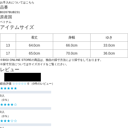
お手入れについてはこちら
品番
B0267BUB231
原産国
ベトナム
アイテムサイズ
着丈
身幅
ゆき
13
64.0cm
66.0cm
33.0cm
17
65.0cm
70.0cm
36.0cm
※BIGI ONLINE STOREの商品は、独自の採寸方法により採寸をしております。
※採寸方法については
サイズガイド
をご覧ください。
レビュー
レビューを投稿する
総合評価
☆☆☆☆☆
0
（0件のレビュー）
★★★★★
0人
（0％）
★★★★☆
0人
（0％）
★★★☆☆