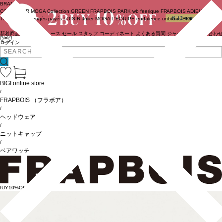
BRAND
COUTURIER
MOGA Collection
GREEN
FRAPBOIS PARK
wb
feerique
FRAPBOIS
ADIEU
TRISTESSE
congés payés
LOISIR
Julier
MOGA
L'EQUIPE
endalence
unbilanc
BIGI online store
新着商品
(ライブ)
ニュース
セール
スタッフ
コーディネート
よくある質問
ジャーナル
お問い合わ
ログイン
BIGI online store
/
FRAPBOIS
（フラボア）
/
ヘッドウェア
/
ニットキャップ
/
ベアワッチ
BUY10%OFF