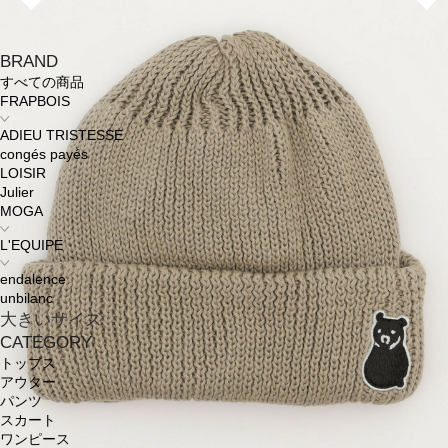
BRAND
すべての商品
FRAPBOIS
ADIEU TRISTESSE
congés payés
LOISIR
Julier
MOGA
L'EQUIPE
endalence
unbilanc
大きいサイズ
CATEGORY
トップス
アウター
パンツ
スカート
ワンピース