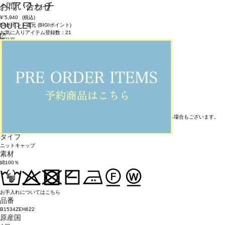
ベアワッチ
お問い合わせ
¥
5,940
(税込)
OUTLET
54ポイント還元 (BIGIポイント)
お気に入りアイテム登録数：
21
返品可
返品について
カラー・サイズを選択する
アイテム説明
コットンのリブワッチです。
左前にベアチャンのワッペンがついていて、ポイントになっています。
※在庫状況によりお取り寄せなどの事情で、商品お届けまで1週間前後かかる場合もございます。
アイテム詳細
タイプ
ニットキャップ
素材
綿100％
お手入れについてはこちら
品番
B1534ZEH622
原産国