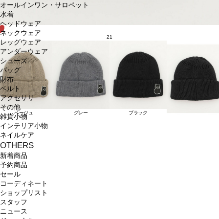
オールインワン・サロペット
水着
ヘッドウェア
ネックウェア
21
レッグウェア
アンダーウェア
シューズ
バッグ
財布
ベルト
アクセサリ
その他
ベージュ
グレー
ブラック
雑貨小物
インテリア小物
ネイルケア
OTHERS
新着商品
予約商品
セール
コーディネート
ショップリスト
スタッフ
ニュース