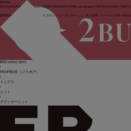
BRAND
COUTURIER
MOGA Collection
GREEN
FRAPBOIS PARK
wb
feerique
FRAPBOIS
ADIEU TRIST
新着商品
(ライブ)
ニュース
セール
スタッフ
コーディネート
よくある質問
ジャーナル
お問い合わ
ログイン
BIGI online store
/
FRAPBOIS
（フラボア）
/
トップス
/
ニット
/
クラッカーニット