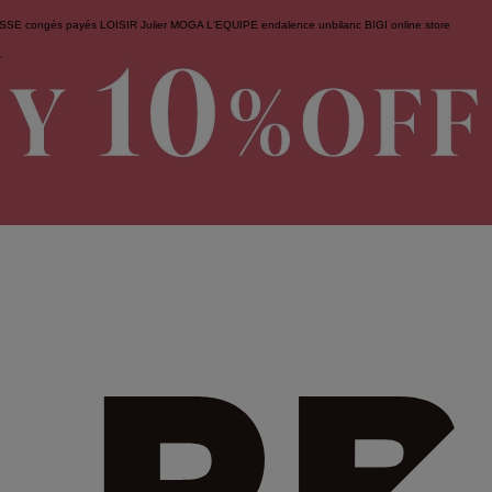
ESSE
congés payés
LOISIR
Julier
MOGA
L'EQUIPE
endalence
unbilanc
BIGI online store
せ