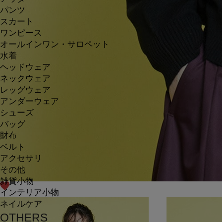
パンツ
スカート
ワンピース
オールインワン・サロペット
水着
ヘッドウェア
ネックウェア
レッグウェア
アンダーウェア
シューズ
バッグ
財布
ベルト
アクセサリ
その他
雑貨小物
インテリア小物
ネイルケア
OTHERS