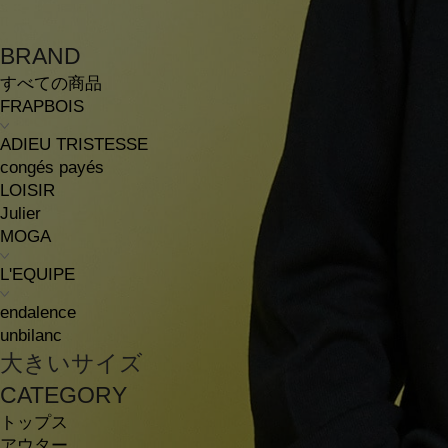
BRAND
すべての商品
FRAPBOIS
ADIEU TRISTESSE
congés payés
LOISIR
Julier
MOGA
L'EQUIPE
endalence
unbilanc
大きいサイズ
CATEGORY
トップス
アウター