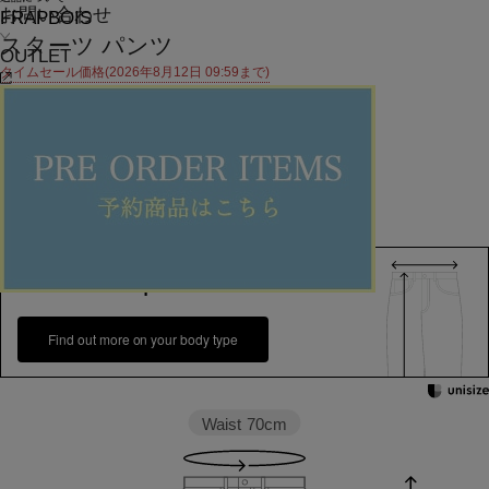
お問い合わせ
FRAPBOIS
スターツ パンツ
OUTLET
タイムセール価格(2026年8月12日 09:59まで)
¥
24,200
¥
10,890
(税込)
99ポイント還元 (BIGIポイント)
お気に入りアイテム登録数：
20
SOLDOUT
返品可
SALE
返品について
カラー・サイズを選択する
158cm 51kgRecommended
1
Find out more on your body type
Waist
70cm