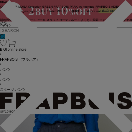
BRAND
COUTURIER
MOGA Collection
GREEN
FRAPBOIS PARK
wb
feerique
FRAPBOIS
ADIEU
TRISTESSE
congés payés
LOISIR
Julier
MOGA
L'EQUIPE
endalence
unbilanc
BIGI online store
新着商品
(ライブ)
ニュース
セール
スタッフ
コーディネート
よくある質問
ジャーナル
お問い合わ
ログイン
BIGI online store
/
FRAPBOIS
（フラボア）
/
パンツ
/
パンツ
/
スターツ パンツ
BUY10%OFF