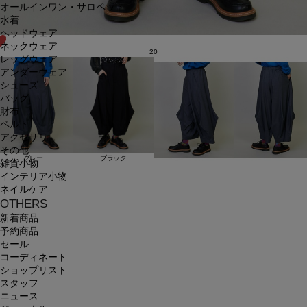
オールインワン・サロペット
水着
ヘッドウェア
ネックウェア
20
レッグウェア
アンダーウェア
シューズ
バッグ
財布
ベルト
アクセサリ
その他
グレー
ブラック
雑貨小物
インテリア小物
ネイルケア
OTHERS
新着商品
予約商品
セール
コーディネート
ショップリスト
スタッフ
ニュース