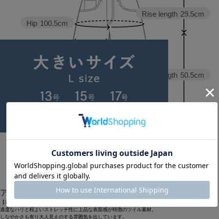
Rise length
29.5cm
Hip
100.5cm
Thickness of thigh
40.5cm
Inseam length
50.5cm
Hem width
26.5cm
0
1
アイテム説明
【素材】
適度なハリと程よいストレッチ性に上品な表面感が特徴のツイル素材。
しなやかさも有り大人見えのする雰囲気を出しています。