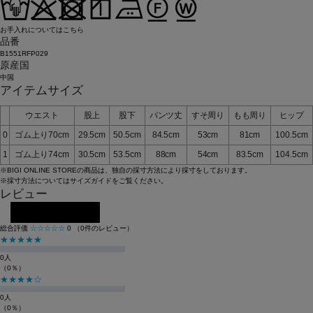
お手入れについてはこちら
品番
B1551RFP029
原産国
中国
アイテムサイズ
ウエスト
股上
股下
パンツ丈
すそ周り
もも周り
ヒップ
0
ゴム上り70cm
29.5cm
50.5cm
84.5cm
53cm
81cm
100.5cm
1
ゴム上り74cm
30.5cm
53.5cm
88cm
54cm
83.5cm
104.5cm
※BIGI ONLINE STOREの商品は、独自の採寸方法により採寸をしております。
※採寸方法については
サイズガイド
をご覧ください。
レビュー
レビューを投稿する
総合評価
☆☆☆☆☆
0
（0件のレビュー）
★★★★★
0人
（0％）
★★★★☆
0人
（0％）