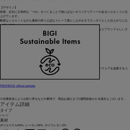
【デザイン】
前後、左右に立体的な「つの」をつくることで他にはないオリジナリティーのあるシルエットに仕
上げています。
斬新なシルエットながら素材の持つ上品なドレープ感としなやかさでスッキリとした仕上がりにな
っています。
やや短めの着丈やウエストがゴムとヒモでイージーな仕立てになっている点などブランドらしいヌ
ケ感も演出しています。
【ブランド情報】
FRAPBOIS/フラボア
2001年にブランドスタート。
「大人げない大人の服」をコンセプトに、大人が着るリラックスしたデイリーウェアを提案するコ
レクションブランド。
レディースとメンズのアイテムをご用意しています。
FRAPBOIS official website
※在庫状況によりお取り寄せなどの事情で、商品お届けまで1週間前後かかる場合もございます。
アイテム詳細
タイプ
パンツ
素材
ポリエステル69%, レーヨン28%, ポリウレタン3%