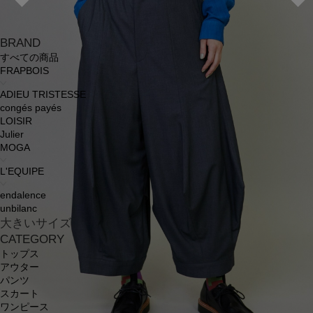
BRAND
すべての商品
FRAPBOIS
ADIEU TRISTESSE
congés payés
LOISIR
Julier
MOGA
L'EQUIPE
endalence
unbilanc
大きいサイズ
CATEGORY
トップス
アウター
パンツ
スカート
ワンピース