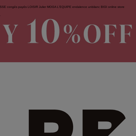
ESSE
congés payés
LOISIR
Julier
MOGA
L'EQUIPE
endalence
unbilanc
BIGI online store
せ