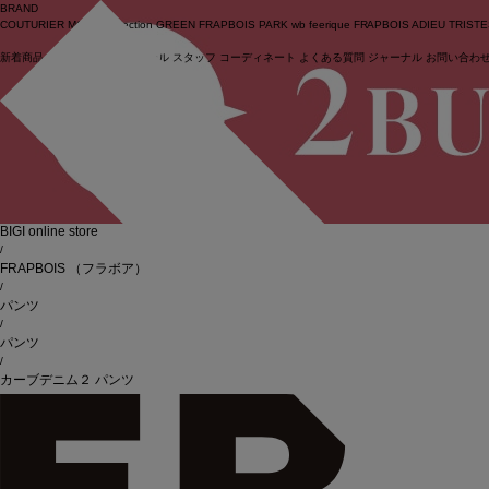
BRAND
COUTURIER
MOGA Collection
GREEN
FRAPBOIS PARK
wb
feerique
FRAPBOIS
ADIEU TRIST
新着商品
(ライブ)
ニュース
セール
スタッフ
コーディネート
よくある質問
ジャーナル
お問い合わ
ログイン
BIGI online store
/
FRAPBOIS
（フラボア）
/
パンツ
/
パンツ
/
カーブデニム２ パンツ