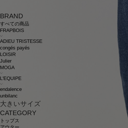
BRAND
すべての商品
FRAPBOIS
ADIEU TRISTESSE
congés payés
LOISIR
Julier
MOGA
L'EQUIPE
endalence
unbilanc
大きいサイズ
CATEGORY
トップス
アウター