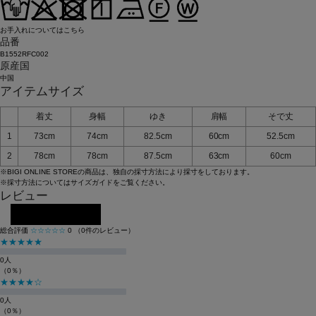
お手入れについてはこちら
品番
B1552RFC002
原産国
中国
アイテムサイズ
着丈
身幅
ゆき
肩幅
そで丈
1
73cm
74cm
82.5cm
60cm
52.5cm
2
78cm
78cm
87.5cm
63cm
60cm
※BIGI ONLINE STOREの商品は、独自の採寸方法により採寸をしております。
※採寸方法については
サイズガイド
をご覧ください。
レビュー
レビューを投稿する
総合評価
☆☆☆☆☆
0
（0件のレビュー）
★★★★★
0人
（0％）
★★★★☆
0人
（0％）