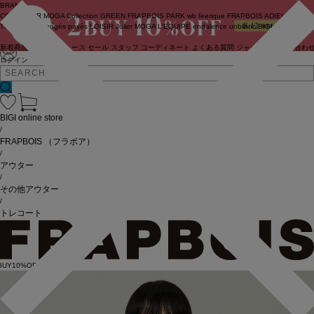
BRAND
COUTURIER
MOGA Collection
GREEN
FRAPBOIS PARK
wb
feerique
FRAPBOIS
ADIEU
TRISTESSE
congés payés
LOISIR
Julier
MOGA
L'EQUIPE
endalence
unbilanc
BIGI online store
新着商品
(ライブ)
ニュース
セール
スタッフ
コーディネート
よくある質問
ジャーナル
お問い合わ
ログイン
BIGI online store
/
FRAPBOIS
（フラボア）
/
アウター
/
その他アウター
/
トレコート
BUY10%OFF