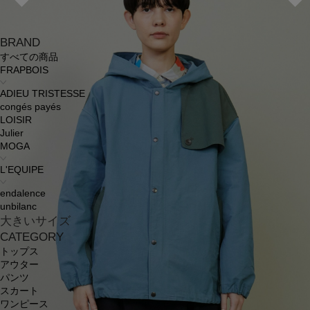
BRAND
すべての商品
FRAPBOIS
ADIEU TRISTESSE
congés payés
LOISIR
Julier
MOGA
L'EQUIPE
endalence
unbilanc
大きいサイズ
CATEGORY
トップス
アウター
パンツ
スカート
ワンピース