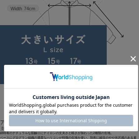
Width
74cm
Length
73cm
1
2
アイテム説明
【素材】
綿特有のナチュラルな肌触りにナイロンの丈夫さと軽さが加わった2種類の生地。
ベースにグログラン組織の適度なハリコシが特徴の生地を使い、別布に綾目のやや光沢感のある素