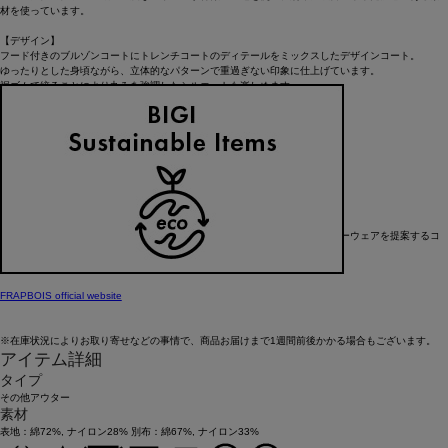
材を使っています。
【デザイン】
フード付きのブルゾンコートにトレンチコートのディテールをミックスしたデザインコート。
ゆったりとした身頃ながら、立体的なパターンで重過ぎない印象に仕上げています。
裾ゴムで絞ることにより丸みを強調したシルエットも楽しめます。
＊こちらの商品はユニセックス商品です。
【ブランド情報】
FRAPBOIS/フラボア
2001年にブランドスタート。
「大人げない大人の服」をコンセプトに、大人が着るリラックスしたデイリーウェアを提案するコ
レクションブランド。
レディースとメンズのアイテムをご用意しています。
FRAPBOIS official website
※在庫状況によりお取り寄せなどの事情で、商品お届けまで1週間前後かかる場合もございます。
アイテム詳細
タイプ
その他アウター
素材
表地：綿72%, ナイロン28% 別布：綿67%, ナイロン33%