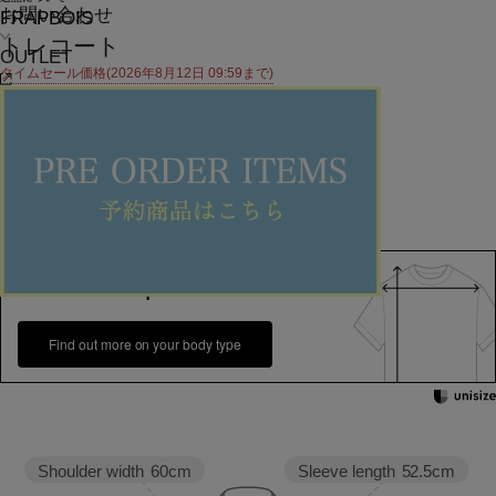
お問い合わせ
FRAPBOIS
トレコート
OUTLET
タイムセール価格(2026年8月12日 09:59まで)
¥
30,800
¥
13,860
(税込)
126ポイント還元 (BIGIポイント)
お気に入りアイテム登録数：
27
SOLDOUT
返品可
SALE
返品について
カラー・サイズを選択する
158cm 51kgRecommended
1
Find out more on your body type
Sleeve length
52.5cm
Shoulder width
60cm