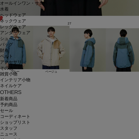
オールインワン・サロペット
水着
ヘッドウェア
ネックウェア
27
レッグウェア
アンダーウェア
シューズ
バッグ
財布
ベルト
アクセサリ
その他
ブルー
ベージュ
雑貨小物
インテリア小物
ネイルケア
OTHERS
新着商品
予約商品
セール
コーディネート
ショップリスト
スタッフ
ニュース