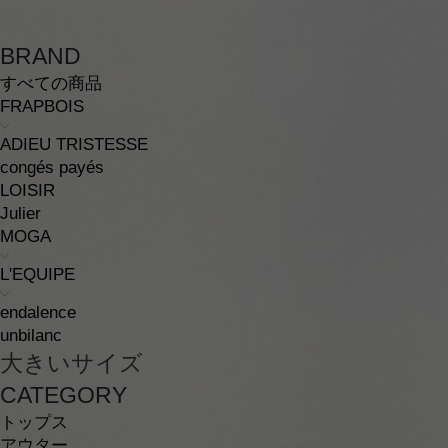
BRAND
すべての商品
FRAPBOIS
ADIEU TRISTESSE
congés payés
LOISIR
Julier
MOGA
L'EQUIPE
endalence
unbilanc
大きいサイズ
CATEGORY
トップス
アウター