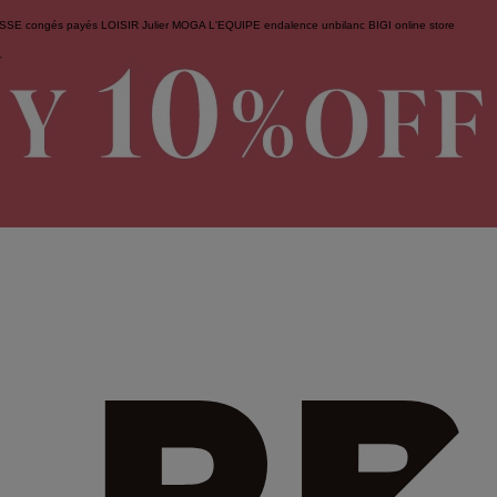
ESSE
congés payés
LOISIR
Julier
MOGA
L'EQUIPE
endalence
unbilanc
BIGI online store
せ