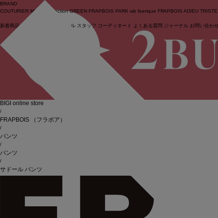
BRAND
COUTURIER
MOGA Collection
GREEN
FRAPBOIS PARK
wb
feerique
FRAPBOIS
ADIEU TRIST
新着商品
(ライブ)
ニュース
セール
スタッフ
コーディネート
よくある質問
ジャーナル
お問い合わ
ログイン
BIGI online store
/
FRAPBOIS
（フラボア）
/
パンツ
/
パンツ
/
サドール パンツ