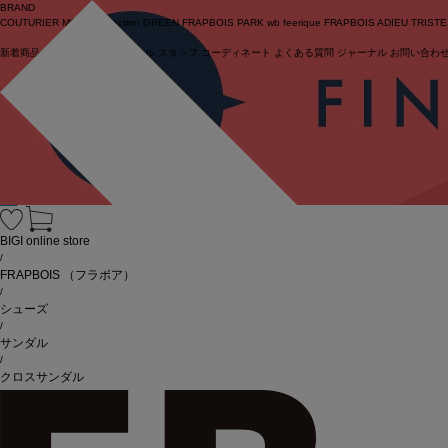
BRAND
COUTURIER
MOGA Collection
GREEN
FRAPBOIS PARK
wb
feerique
FRAPBOIS
ADIEU TRIST
新着商品
(ライブ)
ニュース
セール
スタッフ
コーディネート
よくある質問
ジャーナル
お問い合わ
ログイン
BIGI online store
/
FRAPBOIS
（フラボア）
/
シューズ
/
サンダル
/
クロスサンダル