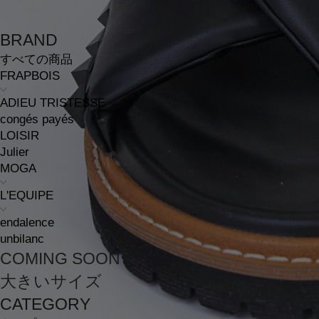
BRAND
すべての商品
FRAPBOIS
ADIEU TRISTESSE
congés payés
LOISIR
Julier
MOGA
L'EQUIPE
endalence
unbilanc
COMING SOON
大きいサイズ
CATEGORY