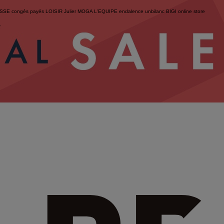
ESSE
congés payés
LOISIR
Julier
MOGA
L'EQUIPE
endalence
unbilanc
BIGI online store
せ