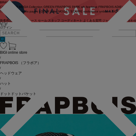
BRAND
COUTURIER
MOGA Collection
GREEN
FRAPBOIS PARK
wb
feerique
FRAPBOIS
ADIEU
TRISTESSE
congés payés
LOISIR
Julier
MOGA
L'EQUIPE
endalence
unbilanc
BIGI online store
新着商品
(ライブ)
ニュース
セール
スタッフ
コーディネート
よくある質問
ジャーナル
お問い合わ
ログイン
BIGI online store
/
FRAPBOIS
（フラボア）
/
ヘッドウェア
/
ハット
/
ドットドットバケット ハット