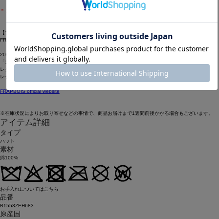
＊こちらの商品はユニセックス商品です。
【ブランド情報】
FRAPBOIS/フラボア
2001年にブランドスタート。
「大人げない大人の服」をコンセプトに、大人が着るリラックスしたデイリーウェアを提案するコ
レクションブランド。
レディースとメンズのアイテムをご用意しています。
FRAPBOIS official website
※在庫状況によりお取り寄せなどの事情で、商品お届けまで1週間前後かかる場合もございます。
アイテム詳細
タイプ
ハット
素材
綿100%
お手入れについてはこちら
品番
B1553ZEH683
原産国