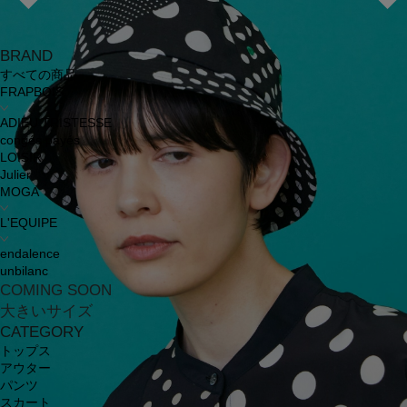
BRAND
すべての商品
FRAPBOIS
ADIEU TRISTESSE
congés payés
LOISIR
Julier
MOGA
L'EQUIPE
endalence
unbilanc
COMING SOON
大きいサイズ
CATEGORY
トップス
アウター
パンツ
スカート