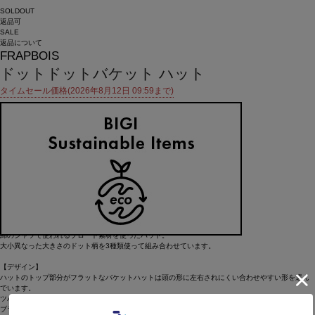
SOLDOUT
返品可
SALE
返品について
FRAPBOIS
ドットドットバケット ハット
タイムセール価格(2026年8月12日 09:59まで)
¥
8,800
¥
3,960
(税込)
36ポイント還元 (BIGIポイント)
お気に入りアイテム登録数：
12
SOLDOUT
返品可
SALE
返品について
カラー・サイズを選択する
アイテム説明
【素材】
綿のシャツで使われるブロード素材を使ったハット。
大小異なった大きさのドット柄を3種類使って組み合わせています。
【デザイン】
ハットのトップ部分がフラットなバケットハットは頭の形に左右されにくい合わせやすい形を選ん
でいます。
ツバも大き過ぎないのでカジュアル目のスタイルとも相性が良い点が◎。
ブランドらしいドットの切り替えやアクセントのカラー刺繍が効いています。