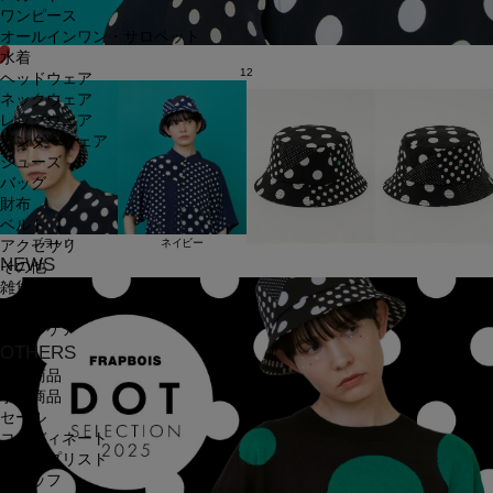
ワンピース
オールインワン・サロペット
水着
12
ヘッドウェア
ネックウェア
レッグウェア
アンダーウェア
シューズ
バッグ
財布
ベルト
ブラック
ネイビー
アクセサリ
NEWS
その他
雑貨小物
インテリア小物
ネイルケア
OTHERS
新着商品
予約商品
セール
コーディネート
ショップリスト
スタッフ