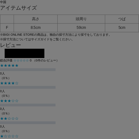
中国
アイテムサイズ
高さ
頭周り
つば
F
8.5cm
59cm
5cm
※BIGI ONLINE STOREの商品は、独自の採寸方法により採寸をしております。
※採寸方法については
サイズガイド
をご覧ください。
レビュー
レビューを投稿する
総合評価
☆☆☆☆☆
0
（0件のレビュー）
★★★★★
0人
（0％）
★★★★☆
0人
（0％）
★★★☆☆
0人
（0％）
★★☆☆☆
0人
（0％）
★☆☆☆☆