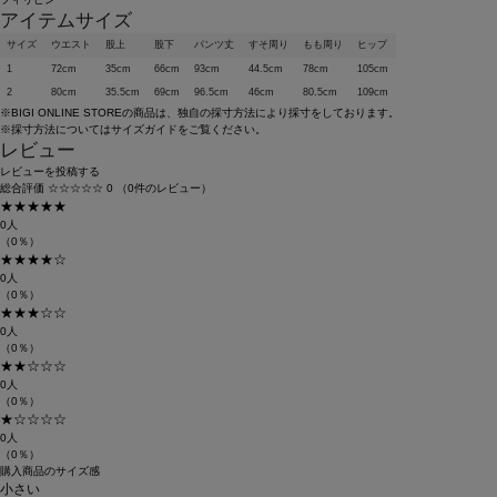
アイテムサイズ
サイズ
ウエスト
股上
股下
パンツ丈
すそ周り
もも周り
ヒップ
1
72cm
35cm
66cm
93cm
44.5cm
78cm
105cm
2
80cm
35.5cm
69cm
96.5cm
46cm
80.5cm
109cm
※BIGI ONLINE STOREの商品は、独自の採寸方法により採寸をしております。
※採寸方法については
サイズガイド
をご覧ください。
レビュー
レビューを投稿する
総合評価
☆☆☆☆☆
0
（0件のレビュー）
★★★★★
0人
（0％）
★★★★☆
0人
（0％）
★★★☆☆
0人
（0％）
★★☆☆☆
0人
（0％）
★☆☆☆☆
0人
（0％）
購入商品のサイズ感
小さい