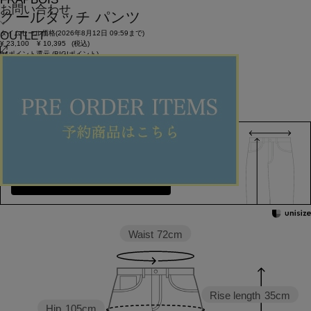
お問い合わせ
クールタッチ パンツ
OUTLET
タイムセール価格(2026年8月12日 09:59まで)
¥
23,100
¥
10,395
(税込)
94ポイント還元 (BIGIポイント)
お気に入りアイテム登録数：
21
SOLDOUT
返品可
SALE
返品について
カラー・サイズを選択する
158cm 51kgRecommended
1
Find out more on your body type
Waist
72cm
Rise length
35cm
Hip
105cm