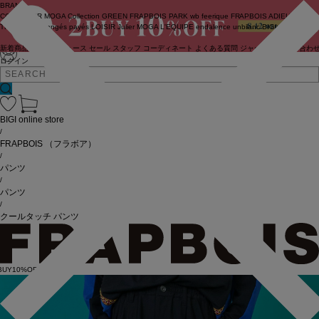
BRAND
COUTURIER
MOGA Collection
GREEN
FRAPBOIS PARK
wb
feerique
FRAPBOIS
ADIEU
TRISTESSE
congés payés
LOISIR
Julier
MOGA
L'EQUIPE
endalence
unbilanc
BIGI online store
新着商品
(ライブ)
ニュース
セール
スタッフ
コーディネート
よくある質問
ジャーナル
お問い合わ
ログイン
BIGI online store
/
FRAPBOIS
（フラボア）
/
パンツ
/
パンツ
/
クールタッチ パンツ
BUY10%OFF