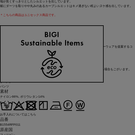
地が良くすっきりとしたシルエットを出しています。
裾にダーツを取りやや丸みのあるカーブシルエットはキメ過ぎない程よいヌケ感を出しています。
＊こちらの商品はユニセックス商品です。
【ブランド情報】
FRAPBOIS/フラボア
2001年にブランドスタート。
「大人げない大人の服」をコンセプトに、大人が着るリラックスしたデイリーウェアを提案するコ
レクションブランド。
レディースとメンズのアイテムをご用意しています。
FRAPBOIS official website
※在庫状況によりお取り寄せなどの事情で、商品お届けまで1週間前後かかる場合もございます。
アイテム詳細
タイプ
パンツ
素材
ナイロン86%, ポリウレタン14%
お手入れについてはこちら
品番
B1554RFP011
原産国
フィリピン