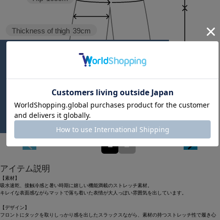
Thickness of thigh
39cm
Inseam length
66cm
Hem width
22.3cm
1
2
アイテム説明
【素材】
吸水速乾、接触冷感と暑い時期に嬉しい機能満載のストレッチ素材。
キレイな表面感ながらマットで落ち着いた表情が大人っぽい雰囲気を出しています。
【デザイン】
フロントにタックを取りしっかり感を出したスラックスながら、素材の持つストレッチ性で履き心