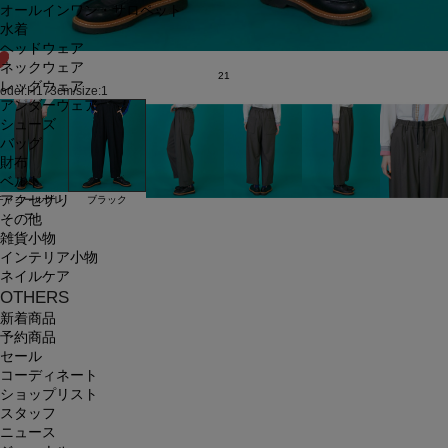
オールインワン・サロペット
水着
ヘッドウェア
ネックウェア
21
レッグウェア
odel:H173cm/size:1
アンダーウェア
シューズ
バッグ
財布
ベルト
アクセサリ
ブラック
チャコールグレ
ー
その他
雑貨小物
インテリア小物
ネイルケア
OTHERS
新着商品
予約商品
セール
コーディネート
ショップリスト
スタッフ
ニュース