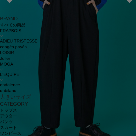
BRAND
すべての商品
FRAPBOIS
ADIEU TRISTESSE
congés payés
LOISIR
Julier
MOGA
L'EQUIPE
endalence
unbilanc
大きいサイズ
CATEGORY
トップス
アウター
パンツ
スカート
ワンピース