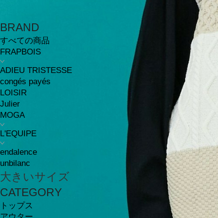
BRAND
すべての商品
FRAPBOIS
ADIEU TRISTESSE
congés payés
LOISIR
Julier
MOGA
L'EQUIPE
endalence
unbilanc
大きいサイズ
CATEGORY
トップス
アウター