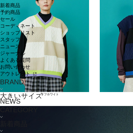
新着商品
予約商品
セール
コーディネート
ショップリスト
スタッフ
ニュース
ジャーナル
よくある質問
お問い合わせ
アウトレット
BRAND
大きいサイズ
オフホワイト
NEWS
CATEGORY
新着商品