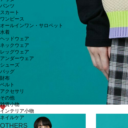
パンツ
スカート
ワンピース
オールインワン・サロペット
水着
ヘッドウェア
ネックウェア
レッグウェア
アンダーウェア
シューズ
バッグ
財布
ベルト
アクセサリ
その他
雑貨小物
インテリア小物
ネイルケア
OTHERS