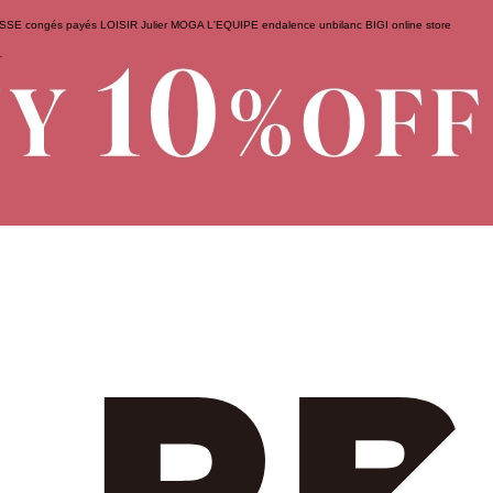
ESSE
congés payés
LOISIR
Julier
MOGA
L'EQUIPE
endalence
unbilanc
BIGI online store
せ