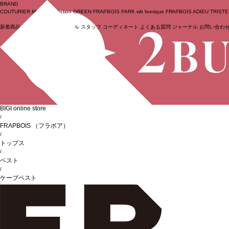
BRAND
COUTURIER
MOGA Collection
GREEN
FRAPBOIS PARK
wb
feerique
FRAPBOIS
ADIEU TRIST
新着商品
(ライブ)
ニュース
セール
スタッフ
コーディネート
よくある質問
ジャーナル
お問い合わ
ログイン
BIGI online store
/
FRAPBOIS
（フラボア）
/
トップス
/
ベスト
/
ケーブベスト