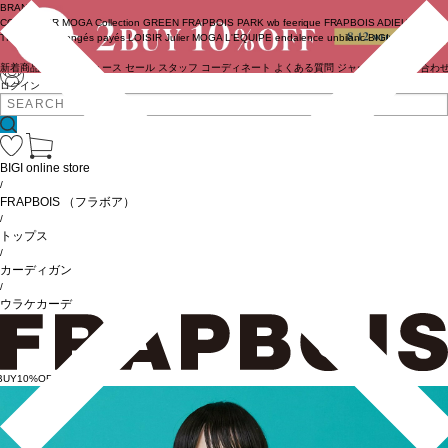
BRAND
COUTURIER
MOGA Collection
GREEN
FRAPBOIS PARK
wb
feerique
FRAPBOIS
ADIEU
TRISTESSE
congés payés
LOISIR
Julier
MOGA
L'EQUIPE
endalence
unbilanc
BIGI online store
新着商品
(ライブ)
ニュース
セール
スタッフ
コーディネート
よくある質問
ジャーナル
お問い合わ
ログイン
BIGI online store
/
FRAPBOIS
（フラボア）
/
トップス
/
カーディガン
/
ウラケカーデ
BUY10%OFF