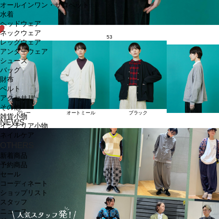
オールインワン・サロペット
水着
ヘッドウェア
ネックウェア
53
レッグウェア
アンダーウェア
シューズ
バッグ
財布
ベルト
アクセサリ
その他
グレー
オートミール
ブラック
雑貨小物
NEWS
インテリア小物
ネイルケア
OTHERS
新着商品
予約商品
セール
コーディネート
ショップリスト
スタッフ
ニュース