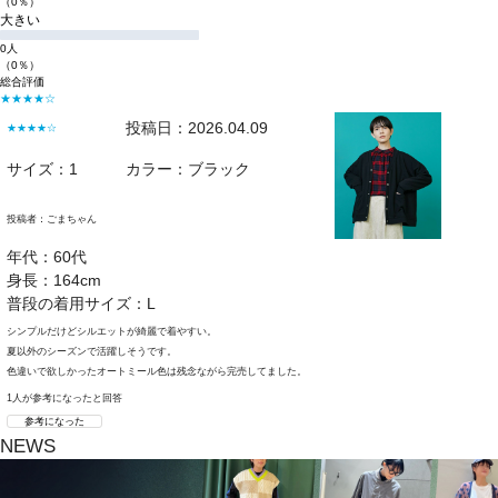
（0％）
大きい
0人
（0％）
総合評価
★★★★☆
投稿日：2026.04.09
★★★★☆
サイズ：1
カラー：ブラック
投稿者：
ごまちゃん
年代：60代
身長：164cm
普段の着用サイズ：L
シンプルだけどシルエットが綺麗で着やすい。
夏以外のシーズンで活躍しそうです。
色違いで欲しかったオートミール色は残念ながら完売してました。
1人が参考になったと回答
参考になった
NEWS