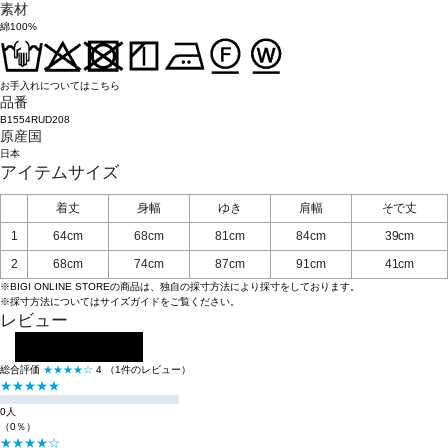
素材
綿100%
お手入れについてはこちら
品番
B1554RUD208
原産国
日本
アイテムサイズ
着丈
身幅
ゆき
肩幅
そで丈
1
64cm
68cm
81cm
84cm
39cm
2
68cm
74cm
87cm
91cm
41cm
※BIGI ONLINE STOREの商品は、独自の採寸方法により採寸をしております。
※採寸方法については
サイズガイド
をご覧ください。
レビュー
レビューを投稿する
総合評価
★★★★☆
4
（1件のレビュー）
★★★★★
0人
（0％）
★★★★☆