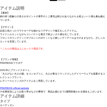
アイテム説明
【素材】
綿の持つ肌触りの良さがポイントの薄手のミニ裏毛は軽さがありながらも程よいハリ感も兼ね備え
ています。
【デザイン】
以前人気だったウラケカーデを細かなリデザインで修正をしたアイテム。
ワイドシルエットながらコンパクトな着丈で程よいヌケ感を出しています。
フロントのリングドットやフロントのポケットなど嬉しいディテールはそのままながら、少しシル
エットを見直しています。
＊こちらの商品はユニセックス商品です。
【ブランド情報】
FRAPBOIS/フラボア
2001年にブランドスタート。
「大人げない大人の服」をコンセプトに、大人が着るリラックスしたデイリーウェアを提案するコ
レクションブランド。
レディースとメンズのアイテムをご用意しています。
FRAPBOIS official website
※在庫状況によりお取り寄せなどの事情で、商品お届けまで1週間前後かかる場合もございます。
アイテム詳細
タイプ
カーディガン