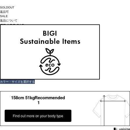
SOLDOUT
返品可
SALE
返品について
FRAPBOIS
ウラケカーデ
タイムセール価格(2026年8月12日 09:59まで)
¥
17,600
¥
7,920
(税込)
72ポイント還元 (BIGIポイント)
★★★★☆
1件のレビュー
お気に入りアイテム登録数：
53
SOLDOUT
返品可
SALE
返品について
カラー・サイズを選択する
158cm 51kgRecommended
1
Find out more on your body type