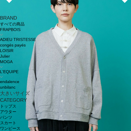
BRAND
すべての商品
FRAPBOIS
ADIEU TRISTESSE
congés payés
LOISIR
Julier
MOGA
L'EQUIPE
endalence
unbilanc
大きいサイズ
CATEGORY
トップス
アウター
パンツ
スカート
ワンピース