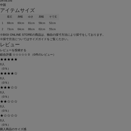
中国
アイテムサイズ
着丈
身幅
ゆき
肩幅
そで丈
1
68cm
60cm
81cm
58cm
52cm
2
73cm
64cm
86cm
62cm
55cm
※BIGI ONLINE STOREの商品は、独自の採寸方法により採寸をしております。
※採寸方法については
サイズガイド
をご覧ください。
レビュー
レビューを投稿する
総合評価
☆☆☆☆☆
0
（0件のレビュー）
★★★★★
0人
（0％）
★★★★☆
0人
（0％）
★★★☆☆
0人
（0％）
★★☆☆☆
0人
（0％）
★☆☆☆☆
0人
（0％）
購入商品のサイズ感