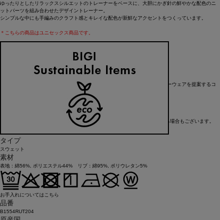
ゆったりとしたリラックスシルエットのトレーナーをベースに、大胆にかぎ針の鮮やかな配色のニ
ットパーツを組み合わせたデザイントレーナー。
シンプルな中にも手編みのクラフト感とキレイな配色が新鮮なアクセントをつくっています。
＊こちらの商品はユニセックス商品です。
【ブランド情報】
FRAPBOIS/フラボア
2001年にブランドスタート。
「大人げない大人の服」をコンセプトに、大人が着るリラックスしたデイリーウェアを提案するコ
レクションブランド。
レディースとメンズのアイテムをご用意しています。
FRAPBOIS official website
※在庫状況によりお取り寄せなどの事情で、商品お届けまで1週間前後かかる場合もございます。
アイテム詳細
タイプ
スウェット
素材
表地：綿56%, ポリエステル44% リブ：綿95%, ポリウレタン5%
お手入れについてはこちら
品番
B1554RUT204
原産国