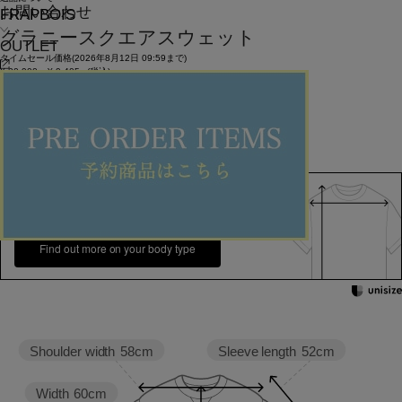
お問い合わせ
FRAPBOIS
グラニースクエアスウェット
OUTLET
タイムセール価格(2026年8月12日 09:59まで)
¥
20,900
¥
9,405
(税込)
85ポイント還元 (BIGIポイント)
お気に入りアイテム登録数：
20
SOLDOUT
返品可
SALE
返品について
カラー・サイズを選択する
158cm 51kgRecommended
1
Find out more on your body type
Sleeve length
52cm
Shoulder width
58cm
Width
60cm