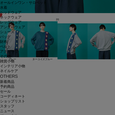
オールインワン・サロペット
水着
ヘッドウェア
ネックウェア
20
レッグウェア
アンダーウェア
シューズ
バッグ
財布
ベルト
アクセサリ
その他
グレー
ターコイズブルー
雑貨小物
インテリア小物
ネイルケア
OTHERS
新着商品
予約商品
セール
コーディネート
ショップリスト
スタッフ
ニュース