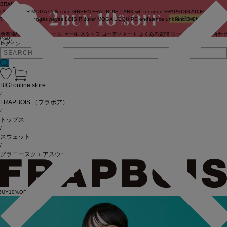
BRAND
COUTURIER
MOGA Collection
GREEN
FRAPBOIS PARK
wb
feerique
FRAPBOIS
ADIEU
TRISTESSE
congés payés
LOISIR
Julier
MOGA
L'EQUIPE
endalence
unbilanc
BIGI online store
新着商品
(ライブ)
ニュース
セール
スタッフ
コーディネート
よくある質問
ジャーナル
お問い合わ
ログイン
BIGI online store
/
FRAPBOIS
（フラボア）
/
トップス
/
スウェット
/
グラニースクエアスウェット
BUY10%OFF