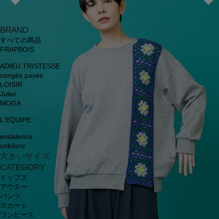
BRAND
すべての商品
FRAPBOIS
ADIEU TRISTESSE
congés payés
LOISIR
Julier
MOGA
L'EQUIPE
endalence
unbilanc
大きいサイズ
CATEGORY
トップス
アウター
パンツ
スカート
ワンピース