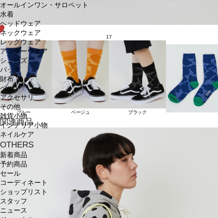
オールインワン・サロペット
水着
ヘッドウェア
ネックウェア
17
レッグウェア
アンダーウェア
シューズ
バッグ
財布
ベルト
アクセサリ
その他
ブルー
ベージュ
ブラック
雑貨小物
関連商品
インテリア小物
ネイルケア
OTHERS
新着商品
予約商品
セール
コーディネート
ショップリスト
スタッフ
ニュース