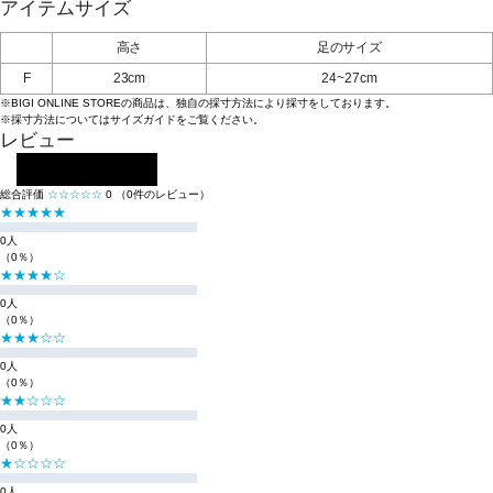
アイテムサイズ
高さ
足のサイズ
F
23cm
24~27cm
※BIGI ONLINE STOREの商品は、独自の採寸方法により採寸をしております。
※採寸方法については
サイズガイド
をご覧ください。
レビュー
レビューを投稿する
総合評価
☆☆☆☆☆
0
（0件のレビュー）
★★★★★
0人
（0％）
★★★★☆
0人
（0％）
★★★☆☆
0人
（0％）
★★☆☆☆
0人
（0％）
★☆☆☆☆
0人