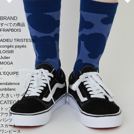
BRAND
すべての商品
FRAPBOIS
ADIEU TRISTESSE
congés payés
LOISIR
Julier
MOGA
L'EQUIPE
endalence
unbilanc
大きいサイズ
CATEGORY
トップス
アウター
パンツ
スカート
ワンピース