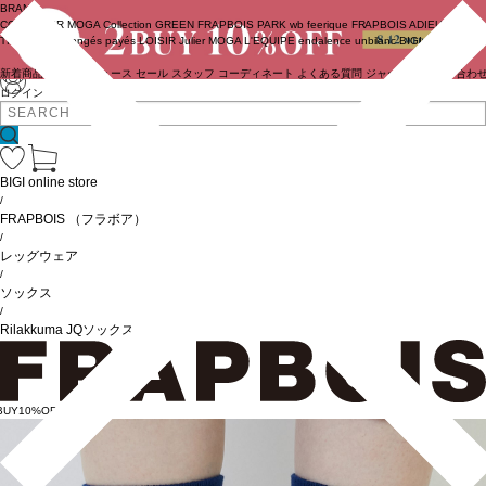
BRAND
COUTURIER
MOGA Collection
GREEN
FRAPBOIS PARK
wb
feerique
FRAPBOIS
ADIEU
TRISTESSE
congés payés
LOISIR
Julier
MOGA
L'EQUIPE
endalence
unbilanc
BIGI online store
新着商品
(ライブ)
ニュース
セール
スタッフ
コーディネート
よくある質問
ジャーナル
お問い合わ
ログイン
BIGI online store
/
FRAPBOIS
（フラボア）
/
レッグウェア
/
ソックス
/
Rilakkuma JQソックス
BUY10%OFF