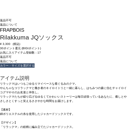
返品不可
返品について
FRAPBOIS
Rilakkuma JQソックス
¥
3,300
(税込)
30ポイント還元 (BIGIポイント)
お気に入りアイテム登録数：
17
返品不可
返品について
カラー・サイズを選択する
アイテム説明
リラックマはいつもごゆるりマイペースな着ぐるみのクマ。
やんちゃなコリラックマと働き者のキイロイトリと一緒に暮らし、はちみつの森に住むチャイロイ
コグマやそのお友達と仲良し。
リラックマたちが繰り広げるゆるくてかわいいストーリーは毎日頑張っているあなたに、癒しとや
さしさとくすっと笑えるささやかな時間をお届けします。
【素材】
綿ポリエステルの糸を使用したジャカードソックスです。
【デザイン】
「リラックマ」の総柄に編み立てたジャカードソックス。