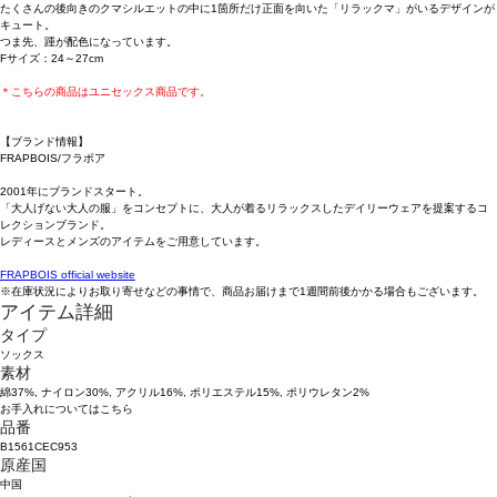
たくさんの後向きのクマシルエットの中に1箇所だけ正面を向いた「リラックマ」がいるデザインが
キュート。
つま先、踵が配色になっています。
Fサイズ：24～27cm
＊こちらの商品はユニセックス商品です。
【ブランド情報】
FRAPBOIS/フラボア
2001年にブランドスタート。
「大人げない大人の服」をコンセプトに、大人が着るリラックスしたデイリーウェアを提案するコ
レクションブランド。
レディースとメンズのアイテムをご用意しています。
FRAPBOIS official website
※在庫状況によりお取り寄せなどの事情で、商品お届けまで1週間前後かかる場合もございます。
アイテム詳細
タイプ
ソックス
素材
綿37%, ナイロン30%, アクリル16%, ポリエステル15%, ポリウレタン2%
お手入れについてはこちら
品番
B1561CEC953
原産国
中国