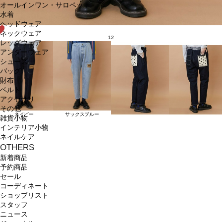
オールインワン・サロペット
水着
ヘッドウェア
ネックウェア
12
レッグウェア
アンダーウェア
シューズ
バッグ
財布
ベルト
アクセサリ
その他
ネイビー
サックスブルー
雑貨小物
インテリア小物
ネイルケア
OTHERS
新着商品
予約商品
セール
コーディネート
ショップリスト
スタッフ
ニュース