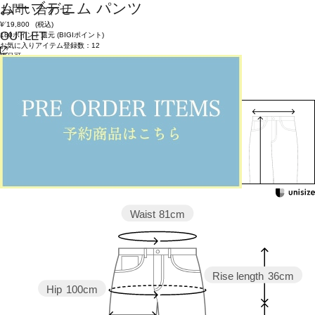
ムーブデニム パンツ
お問い合わせ
¥
19,800
(税込)
OUTLET
180ポイント還元 (BIGIポイント)
お気に入りアイテム登録数：
12
返品可
返品について
カラー・サイズを選択する
158cm 51kgRecommended
1
Find out more on your body type
Waist
81cm
Rise length
36cm
Hip
100cm