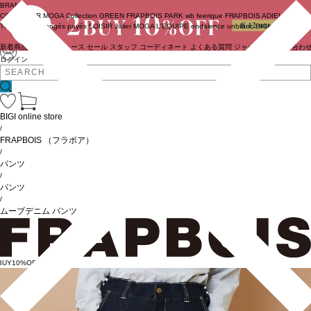
BRAND
COUTURIER
MOGA Collection
GREEN
FRAPBOIS PARK
wb
feerique
FRAPBOIS
ADIEU
TRISTESSE
congés payés
LOISIR
Julier
MOGA
L'EQUIPE
endalence
unbilanc
BIGI online store
新着商品
(ライブ)
ニュース
セール
スタッフ
コーディネート
よくある質問
ジャーナル
お問い合わ
ログイン
BIGI online store
/
FRAPBOIS
（フラボア）
/
パンツ
/
パンツ
/
ムーブデニム パンツ
BUY10%OFF