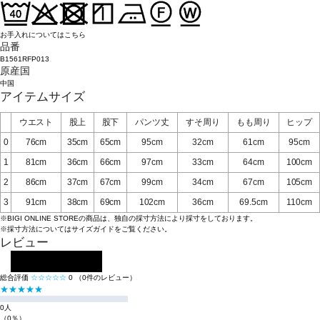
お手入れについてはこちら
品番
B1561RFP013
原産国
中国
アイテムサイズ
ウエスト
股上
股下
パンツ丈
すそ周り
もも周り
ヒップ
0
76cm
35cm
65cm
95cm
32cm
61cm
95cm
1
81cm
36cm
66cm
97cm
33cm
64cm
100cm
2
86cm
37cm
67cm
99cm
34cm
67cm
105cm
3
91cm
38cm
69cm
102cm
36cm
69.5cm
110cm
※BIGI ONLINE STOREの商品は、独自の採寸方法により採寸をしております。
※採寸方法については
サイズガイド
をご覧ください。
レビュー
レビューを投稿する
総合評価
☆☆☆☆☆
0
（0件のレビュー）
★★★★★
0人
（0％）