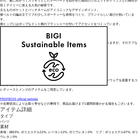
がら、裾に向かってスッキリとしたテーパードを効かせた独自のシルエットがトップスとの相性が
良くデイリーに使える人気の秘密です。
太もものポケットとパッチネームがアイコニックなデザインポイント。
後ベルトの編み立てリブが少しスポーティーな表情をつくり、ブランドらしい遊びが効いていま
す。
後ヒップにはポップなドット柄のフラッシャーが付いてアクセントをつくっています。
フラッシャーはあえて付けたままでも可愛いポイントになっています。
＊こちらの商品はユニセックス商品です。
＊インディゴ素材の特質上、生産の工程で少し色落ちやダメージが見受けられますが、そのラフな
表情をお楽しみください。
【ブランド情報】
FRAPBOIS/フラボア
2001年にブランドスタート。
「大人げない大人の服」をコンセプトに、大人が着るリラックスしたデイリーウェアを提案するコ
レクションブランド。
レディースとメンズのアイテムをご用意しています。
FRAPBOIS official website
※在庫状況によりお取り寄せなどの事情で、商品お届けまで1週間前後かかる場合もございます。
アイテム詳細
タイプ
パンツ
素材
表地：綿63%, ポリエステル22%, レーヨン12%, ポリウレタン3% リブ：ポリエステル97%, ポリ
ウレタン3%