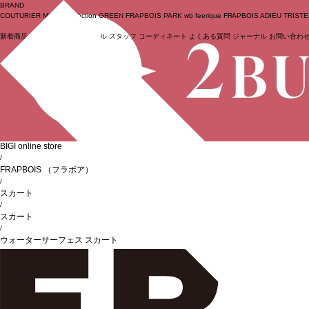
BRAND
COUTURIER
MOGA Collection
GREEN
FRAPBOIS PARK
wb
feerique
FRAPBOIS
ADIEU TRIST
新着商品
(ライブ)
ニュース
セール
スタッフ
コーディネート
よくある質問
ジャーナル
お問い合わ
ログイン
BIGI online store
/
FRAPBOIS
（フラボア）
/
スカート
/
スカート
/
ウォーターサーフェス スカート