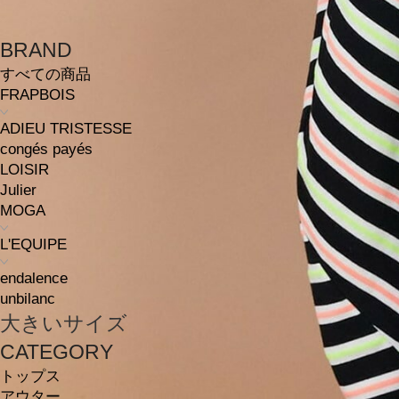
BRAND
すべての商品
FRAPBOIS
ADIEU TRISTESSE
congés payés
LOISIR
Julier
MOGA
L'EQUIPE
endalence
unbilanc
大きいサイズ
CATEGORY
トップス
アウター