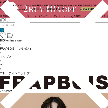
BRAND
COUTURIER
MOGA Collection
GREEN
FRAPBOIS PARK
wb
feerique
FRAPBOIS
ADIEU
TRISTESSE
congés payés
LOISIR
Julier
MOGA
L'EQUIPE
endalence
unbilanc
BIGI online store
新着商品
(ライブ)
ニュース
セール
スタッフ
コーディネート
よくある質問
ジャーナル
お問い合わ
ログイン
BIGI online store
/
FRAPBOIS
（フラボア）
/
トップス
/
ニット
/
プレーティンニット プルオーバー
BUY10%OFF