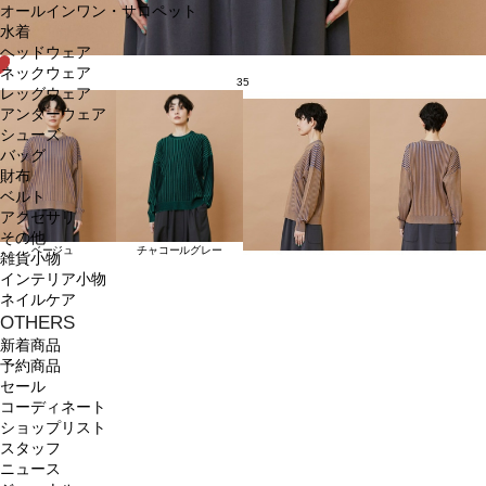
オールインワン・サロペット
水着
ヘッドウェア
ネックウェア
35
レッグウェア
アンダーウェア
シューズ
バッグ
財布
ベルト
アクセサリ
その他
ベージュ
チャコールグレー
雑貨小物
インテリア小物
ネイルケア
OTHERS
新着商品
予約商品
セール
コーディネート
ショップリスト
スタッフ
ニュース