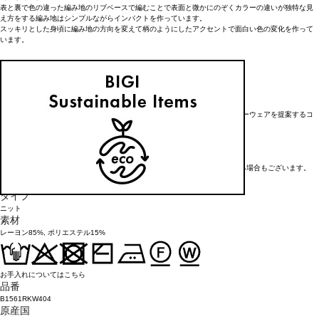
表と裏で色の違った編み地のリブベースで編むことで表面と微かにのぞくカラーの違いが独特な見
え方をする編み地はシンプルながらインパクトを作っています。
スッキリとした身頃に編み地の方向を変えて柄のようにしたアクセントで面白い色の変化を作って
います。
【ブランド情報】
FRAPBOIS/フラボア
2001年にブランドスタート。
「大人げない大人の服」をコンセプトに、大人が着るリラックスしたデイリーウェアを提案するコ
レクションブランド。
レディースとメンズのアイテムをご用意しています。
FRAPBOIS official website
※在庫状況によりお取り寄せなどの事情で、商品お届けまで1週間前後かかる場合もございます。
アイテム詳細
タイプ
ニット
素材
レーヨン85%, ポリエステル15%
お手入れについてはこちら
品番
B1561RKW404
原産国