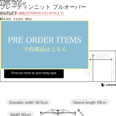
FRAPBOIS
お問い合わせ
プレーティンニット プルオーバー
OUTLET
タイムセール価格(2026年8月12日 09:59まで)
¥
19,800
¥
8,910
(税込)
81ポイント還元 (BIGIポイント)
お気に入りアイテム登録数：
35
返品可
SALE
返品について
カラー・サイズを選択する
158cm 51kgRecommended
Waist +15cm
Find out more on your body type
Sleeve length
49cm
Shoulder width
58.5cm
Width
60cm