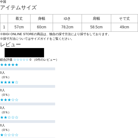
中国
アイテムサイズ
着丈
身幅
ゆき
肩幅
そで丈
1
57cm
60cm
78.2cm
58.5cm
49cm
※BIGI ONLINE STOREの商品は、独自の採寸方法により採寸をしております。
※採寸方法については
サイズガイド
をご覧ください。
レビュー
レビューを投稿する
総合評価
☆☆☆☆☆
0
（0件のレビュー）
★★★★★
0人
（0％）
★★★★☆
0人
（0％）
★★★☆☆
0人
（0％）
★★☆☆☆
0人
（0％）
★☆☆☆☆