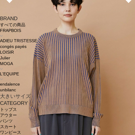
BRAND
すべての商品
FRAPBOIS
ADIEU TRISTESSE
congés payés
LOISIR
Julier
MOGA
L'EQUIPE
endalence
unbilanc
大きいサイズ
CATEGORY
トップス
アウター
パンツ
スカート
ワンピース