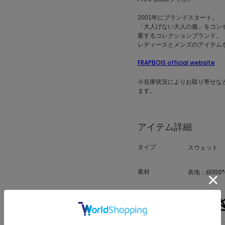
2001年にブランドスタート。
「大人げない大人の服」をコン
案するコレクションブランド。
レディースとメンズのアイテム
FRAPBOIS official website
※在庫状況によりお取り寄せな
ます。
アイテム詳細
タイプ
スウェット
素材
表地：綿100