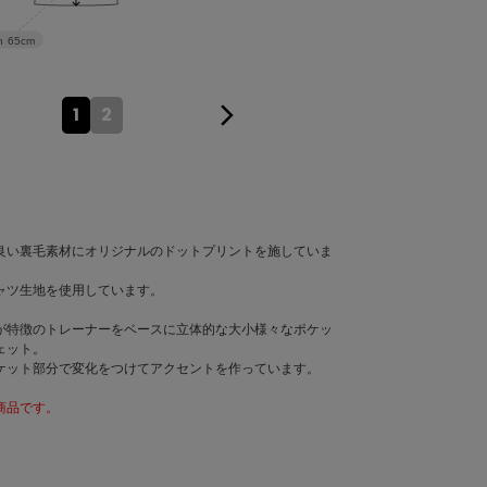
お問い合わせ
h
65cm
アウトレット
1
2
良い裏毛素材にオリジナルのドットプリントを施していま
ャツ生地を使用しています。
が特徴のトレーナーをベースに立体的な大小様々なポケッ
ェット。
ケット部分で変化をつけてアクセントを作っています。
商品です。