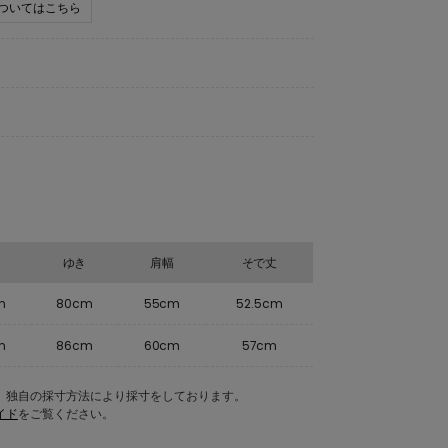
ついてはこちら
ゆき
肩幅
そで丈
m
80cm
55cm
52.5cm
m
86cm
60cm
57cm
Eの商品は、独自の採寸方法により採寸をしております。
イド
をご覧ください。