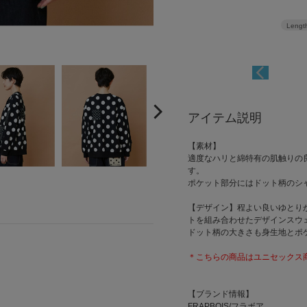
インテリア小物
ネイルケア
Lengt
アイテム説明
【素材】
適度なハリと綿特有の肌触りの
す。
ポケット部分にはドット柄のシ
【デザイン】程よい良いゆとり
トを組み合わせたデザインスウ
ドット柄の大きさも身生地とポ
＊こちらの商品はユニセックス
【ブランド情報】
FRAPBOIS/フラボア