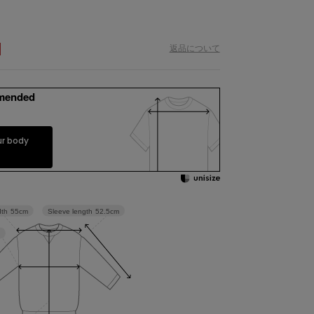
)
新着商品
返品について
予約商品
セール
mended
コーディネート
ur body
ショップリスト
スタッフ
Sleeve length
52.5cm
dth
55cm
ニュース
ジャーナル
よくある質問