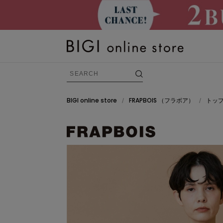
BIGI online store
FRAPBOIS
（フラボア）
トッ
/
/
BRAND