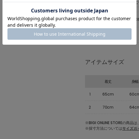
お手入れに
品番
B1561RUT201
原産国
中国
アイテムサイズ
着丈
身幅
1
65cm
60c
2
70cm
64c
※BIGI ONLINE STOR
※採寸方法については
サイズガ