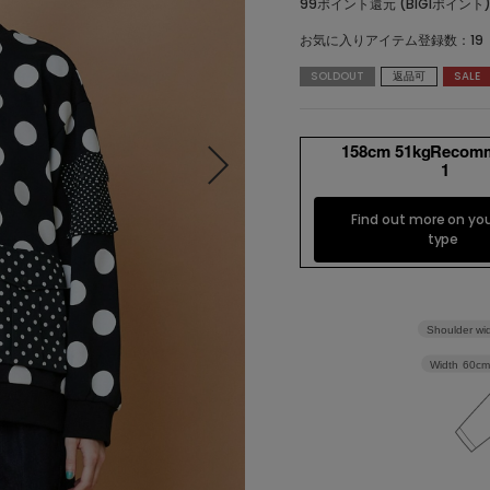
99ポイント還元 (BIGIポイント
お気に入りアイテム登録数：
19
トップス
アウター
SOLDOUT
返品可
SALE
パンツ
スカート
ワンピース
オールインワン・サロペッ
158cm 51kgRecom
ト
1
水着
ヘッドウェア
Find out more on yo
type
ネックウェア
レッグウェア
アンダーウェア
シューズ
Shoulder wi
バッグ
財布
Width
60cm
ベルト
アクセサリ
その他
雑貨小物