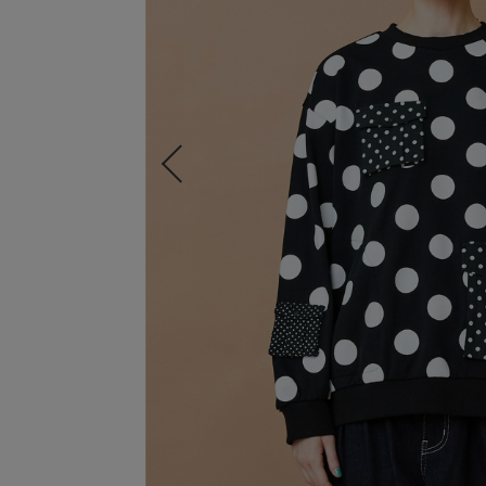
すべての商品
FRAPBOIS
ADIEU TRISTESSE
congés payés
LOISIR
Julier
MOGA
L'EQUIPE
endalence
unbilanc