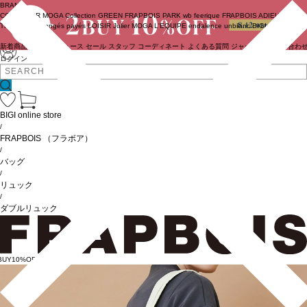
BRAND
COUTURIER
MOGA Collection
GREEN
FRAPBOIS PARK
wb
feerique
FRAPBOIS
ADIEU
TRISTESSE
congés payés
LOISIR
Julier
MOGA
L'EQUIPE
endalence
unbilanc
BIGI online store
新着商品
(ライブ)
ニュース
セール
スタッフ
コーディネート
よくある質問
ジャーナル
お問い合わ
ログイン
BIGI online store
/
FRAPBOIS
（フラボア）
/
バッグ
/
リュック
/
ダブルリュック
BUY10%OFF