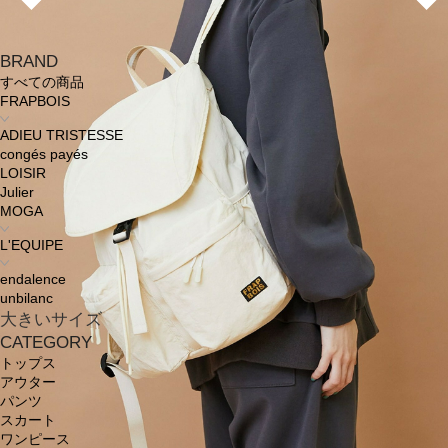
BRAND
すべての商品
FRAPBOIS
ADIEU TRISTESSE
congés payés
LOISIR
Julier
MOGA
L'EQUIPE
endalence
unbilanc
大きいサイズ
CATEGORY
トップス
アウター
パンツ
スカート
ワンピース