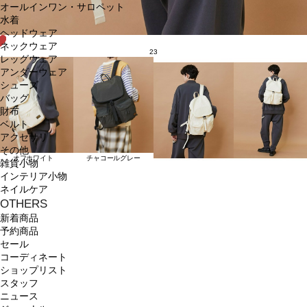
オールインワン・サロペット
水着
ヘッドウェア
ネックウェア
23
レッグウェア
アンダーウェア
シューズ
バッグ
財布
ベルト
アクセサリ
その他
オフホワイト
チャコールグレー
雑貨小物
インテリア小物
ネイルケア
OTHERS
新着商品
予約商品
セール
コーディネート
ショップリスト
スタッフ
ニュース