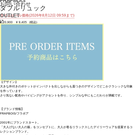
FRAPBOIS
お問い合わせ
ダブルリュック
OUTLET
タイムセール価格(2026年8月12日 09:59まで)
¥
20,900
¥
9,405
(税込)
85ポイント還元 (BIGIポイント)
お気に入りアイテム登録数：
23
返品可
SALE
返品について
カラー・サイズを選択する
アイテム説明
【素材】
細かなシワ感が特徴の薄手のナイロン素材を2色使ったリュック。
【デザイン】
大きな外付きのポケットがインパクトを出しながらも蓋つきのデザインでどこかクラシックな印象
を作っています。
さり気ない配色やパイピングがアクセントを作り、シンプルな中にもこだわりが満載です。
【ブランド情報】
FRAPBOIS/フラボア
2001年にブランドスタート。
「大人げない大人の服」をコンセプトに、大人が着るリラックスしたデイリーウェアを提案するコ
レクションブランド。