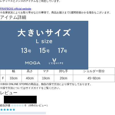
レディースとメンズのアイテムをご用意しています。
FRAPBOIS official website
※在庫状況によりお取り寄せなどの事情で、商品お届けまで1週間前後かかる場合もございます。
アイテム詳細
タイプ
リュック
素材
ナイロン
お手入れについてはこちら
品番
B1561ZEB608
原産国
中国
アイテムサイズ
幅
高さ
マチ
持ち手
ショルダー部分
F
33cm
40cm
19cm
20cm
45~92cm
※BIGI ONLINE STOREの商品は、独自の採寸方法により採寸をしております。
※採寸方法については
サイズガイド
をご覧ください。
レビュー
レビューを投稿する
総合評価
☆☆☆☆☆
0
（0件のレビュー）
★★★★★