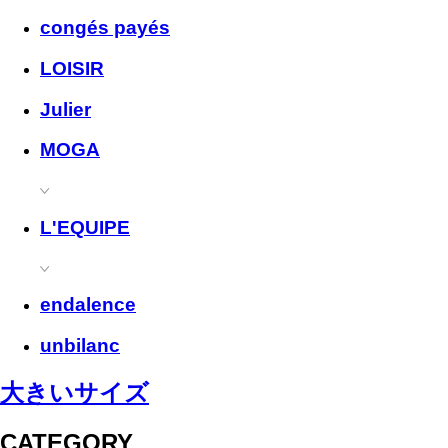
congés payés
LOISIR
Julier
MOGA
L'EQUIPE
endalence
unbilanc
大きいサイズ
CATEGORY