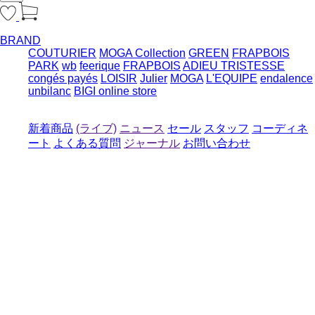
BRAND
COUTURIER
MOGA Collection
GREEN
FRAPBOIS
PARK
wb
feerique
FRAPBOIS
ADIEU TRISTESSE
congés payés
LOISIR
Julier
MOGA
L'EQUIPE
endalence
unbilanc
BIGI online store
新着商品
(ライブ)
ニュース
セール
スタッフ
コーディネ
ート
よくある質問
ジャーナル
お問い合わせ