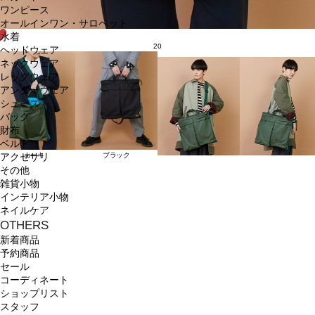
ワンピース
オールインワン・サロペット
水着
20
ヘッドウェア
ネックウェア
レッグウェア
アンダーウェア
シューズ
バッグ
財布
ベルト
カーキ
ブラック
アクセサリ
その他
雑貨小物
インテリア小物
ネイルケア
OTHERS
新着商品
予約商品
セール
コーディネート
ショップリスト
スタッフ