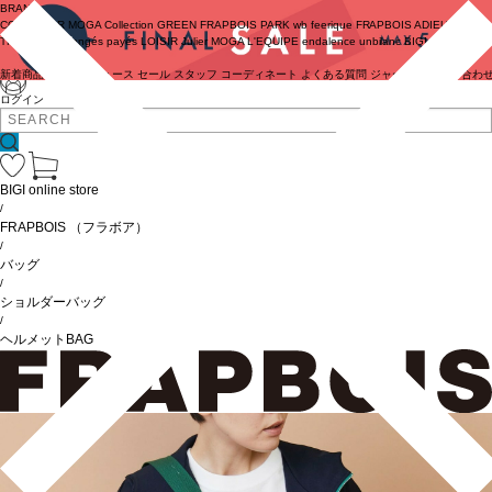
BRAND
COUTURIER
MOGA Collection
GREEN
FRAPBOIS PARK
wb
feerique
FRAPBOIS
ADIEU
TRISTESSE
congés payés
LOISIR
Julier
MOGA
L'EQUIPE
endalence
unbilanc
BIGI online store
新着商品
(ライブ)
ニュース
セール
スタッフ
コーディネート
よくある質問
ジャーナル
お問い合わ
ログイン
BIGI online store
/
FRAPBOIS
（フラボア）
/
バッグ
/
ショルダーバッグ
/
ヘルメットBAG