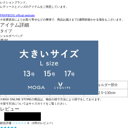
レクションブランド。
レディースとメンズのアイテムをご用意しています。
FRAPBOIS official website
※在庫状況によりお取り寄せなどの事情で、商品お届けまで1週間前後かかる場合もございます。
アイテム詳細
タイプ
ショルダーバッグ
素材
ナイロン
お手入れについてはこちら
品番
B1561ZEB612
原産国
中国
アイテムサイズ
幅
高さ
マチ
持ち手
ショルダー部分
F
42.5cm
41.5cm
2cm
32cm
82.5~130cm
※BIGI ONLINE STOREの商品は、独自の採寸方法により採寸をしております。
※採寸方法については
サイズガイド
をご覧ください。
レビュー
レビューを投稿する
総合評価
☆☆☆☆☆
0
（0件のレビュー）
★★★★★