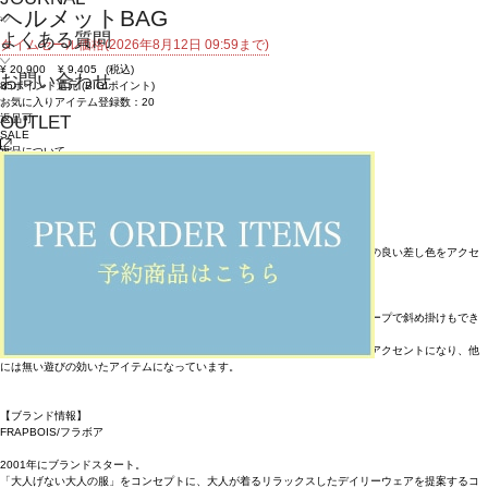
ヘルメットBAG
よくある質問
タイムセール価格(2026年8月12日 09:59まで)
¥
20,900
¥
9,405
(税込)
お問い合わせ
85ポイント還元 (BIGIポイント)
お気に入りアイテム登録数：
20
返品可
OUTLET
SALE
返品について
カラー・サイズを選択する
アイテム説明
【素材】
程よい光沢感としっかりとした丈夫さが特徴の素材をベースに鮮やかで発色の良い差し色をアクセ
ントにしています。
【デザイン】
大きなポケットがインパクトを作っているショルダーバッグはショルダーテープで斜め掛けもでき
る2WAY仕様。
ミリタリーモチーフをベースとしたカラーにブランドらしい鮮やかな配色がアクセントになり、他
には無い遊びの効いたアイテムになっています。
【ブランド情報】
FRAPBOIS/フラボア
2001年にブランドスタート。
「大人げない大人の服」をコンセプトに、大人が着るリラックスしたデイリーウェアを提案するコ