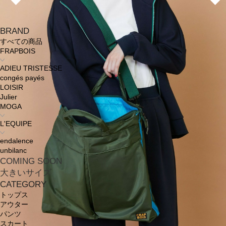
BRAND
すべての商品
FRAPBOIS
ADIEU TRISTESSE
congés payés
LOISIR
Julier
MOGA
L'EQUIPE
endalence
unbilanc
COMING SOON
大きいサイズ
CATEGORY
トップス
アウター
パンツ
スカート