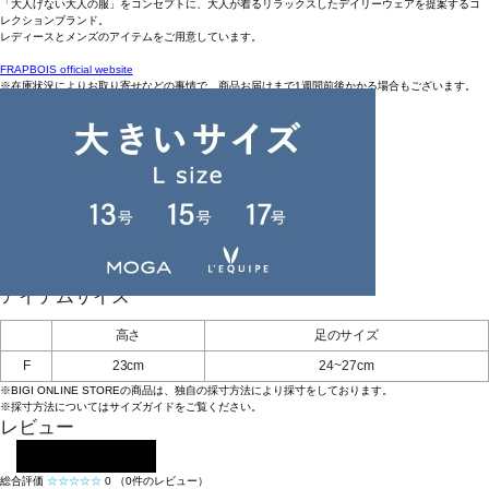
「大人げない大人の服」をコンセプトに、大人が着るリラックスしたデイリーウェアを提案するコ
レクションブランド。
レディースとメンズのアイテムをご用意しています。
FRAPBOIS official website
※在庫状況によりお取り寄せなどの事情で、商品お届けまで1週間前後かかる場合もございます。
アイテム詳細
タイプ
ソックス
素材
ナイロン95%, ポリウレタン5%
お手入れについてはこちら
品番
B1561ZEC607
原産国
日本
アイテムサイズ
高さ
足のサイズ
F
23cm
24~27cm
※BIGI ONLINE STOREの商品は、独自の採寸方法により採寸をしております。
※採寸方法については
サイズガイド
をご覧ください。
レビュー
レビューを投稿する
総合評価
☆☆☆☆☆
0
（0件のレビュー）