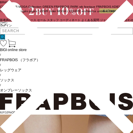
BRAND
COUTURIER
MOGA Collection
GREEN
FRAPBOIS PARK
wb
feerique
FRAPBOIS
ADIEU
TRISTESSE
congés payés
LOISIR
Julier
MOGA
L'EQUIPE
endalence
unbilanc
BIGI online store
新着商品
(ライブ)
ニュース
セール
スタッフ
コーディネート
よくある質問
ジャーナル
お問い合わ
ログイン
BIGI online store
/
FRAPBOIS
（フラボア）
/
レッグウェア
/
ソックス
/
オンブレーソックス
BUY10%OFF