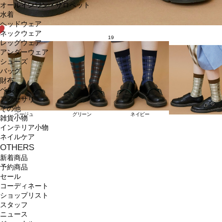
オールインワン・サロペット
水着
ヘッドウェア
ネックウェア
19
レッグウェア
アンダーウェア
シューズ
バッグ
財布
ベルト
アクセサリ
その他
ベージュ
グリーン
ネイビー
雑貨小物
インテリア小物
ネイルケア
OTHERS
新着商品
予約商品
セール
コーディネート
ショップリスト
スタッフ
ニュース