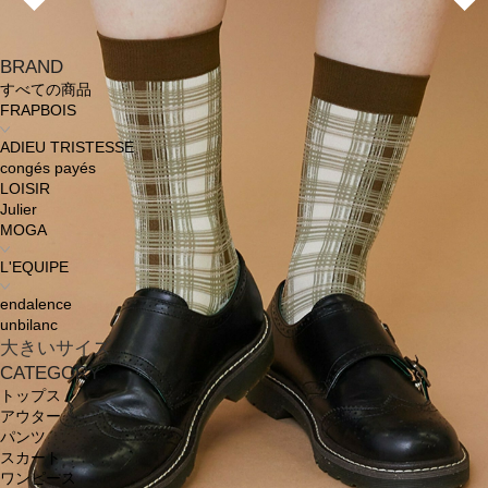
BRAND
すべての商品
FRAPBOIS
ADIEU TRISTESSE
congés payés
LOISIR
Julier
MOGA
L'EQUIPE
endalence
unbilanc
大きいサイズ
CATEGORY
トップス
アウター
パンツ
スカート
ワンピース