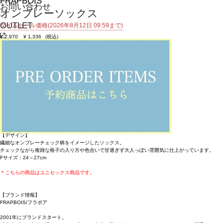
FRAPBOIS
お問い合わせ
オンブレーソックス
OUTLET
タイムセール価格(2026年8月12日 09:59まで)
¥
2,970
¥
1,336
(税込)
12ポイント還元 (BIGIポイント)
お気に入りアイテム登録数：
19
返品不可
SALE
返品について
カラー・サイズを選択する
アイテム説明
【素材】
発色が良く肌触りと伸縮性に富んだ糸を使ったソックス。
【デザイン】
繊細なオンブレーチェック柄をイメージしたソックス。
チェックながら複雑な格子の入り方や色合いで甘過ぎず大人っぽい雰囲気に仕上がっています。
Fサイズ：24～27cm
＊こちらの商品はユニセックス商品です。
【ブランド情報】
FRAPBOIS/フラボア
2001年にブランドスタート。