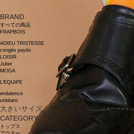
BRAND
すべての商品
FRAPBOIS
ADIEU TRISTESSE
congés payés
LOISIR
Julier
MOGA
L'EQUIPE
endalence
unbilanc
大きいサイズ
CATEGORY
トップス
アウター