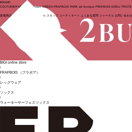
BRAND
COUTURIER
MOGA Collection
GREEN
FRAPBOIS PARK
wb
feerique
FRAPBOIS
ADIEU TRIST
新着商品
(ライブ)
ニュース
セール
スタッフ
コーディネート
よくある質問
ジャーナル
お問い合わ
ログイン
BIGI online store
/
FRAPBOIS
（フラボア）
/
レッグウェア
/
ソックス
/
ウォーターサーフェスソックス