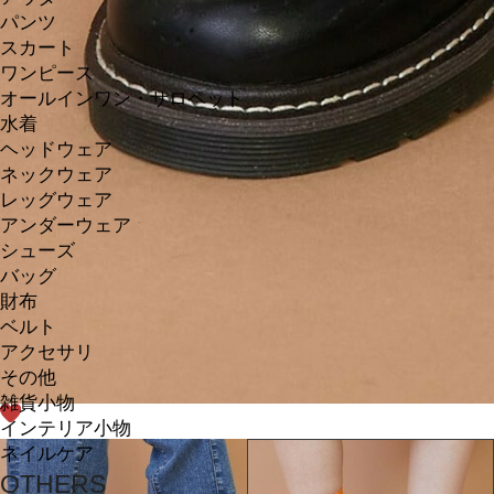
パンツ
スカート
ワンピース
オールインワン・サロペット
水着
ヘッドウェア
ネックウェア
レッグウェア
アンダーウェア
シューズ
バッグ
財布
ベルト
アクセサリ
その他
雑貨小物
インテリア小物
ネイルケア
OTHERS