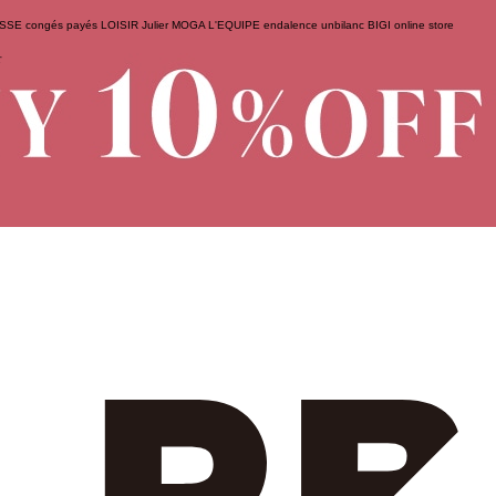
ESSE
congés payés
LOISIR
Julier
MOGA
L'EQUIPE
endalence
unbilanc
BIGI online store
せ