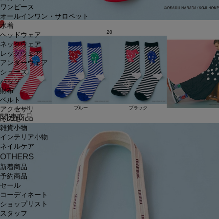
ワンピース
オールインワン・サロペット
水着
20
ヘッドウェア
ネックウェア
レッグウェア
アンダーウェア
シューズ
バッグ
財布
ベルト
レッド
ブルー
ブラック
アクセサリ
関連商品
その他
雑貨小物
インテリア小物
ネイルケア
OTHERS
新着商品
予約商品
セール
コーディネート
ショップリスト
スタッフ