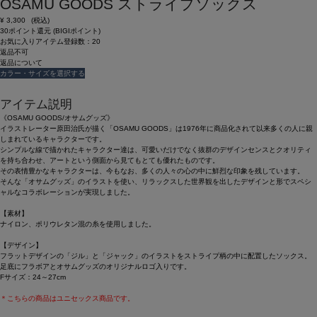
OSAMU GOODS ストライプソックス
¥
3,300
(税込)
30ポイント還元 (BIGIポイント)
お気に入りアイテム登録数：
20
返品不可
返品について
カラー・サイズを選択する
アイテム説明
《OSAMU GOODS/オサムグッズ》
イラストレーター原田治氏が描く「OSAMU GOODS」は1976年に商品化されて以来多くの人に親
しまれているキャラクターです。
シンプルな線で描かれたキャラクター達は、可愛いだけでなく抜群のデザインセンスとクオリティ
を持ち合わせ、アートという側面から見てもとても優れたものです。
その表情豊かなキャラクターは、今もなお、多くの人々の心の中に鮮烈な印象を残しています。
そんな「オサムグッズ」のイラストを使い、リラックスした世界観を出したデザインと形でスペシ
ャルなコラボレーションが実現しました。
【素材】
ナイロン、ポリウレタン混の糸を使用しました。
【デザイン】
フラットデザインの「ジル」と「ジャック」のイラストをストライプ柄の中に配置したソックス。
足底にフラボアとオサムグッズのオリジナルロゴ入りです。
Fサイズ：24～27cm
＊こちらの商品はユニセックス商品です。