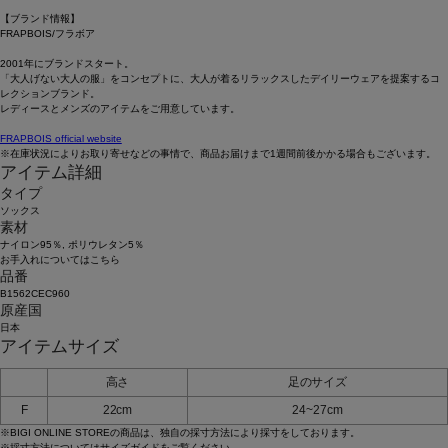
【ブランド情報】
FRAPBOIS/フラボア
2001年にブランドスタート。
「大人げない大人の服」をコンセプトに、大人が着るリラックスしたデイリーウェアを提案するコ
レクションブランド。
レディースとメンズのアイテムをご用意しています。
FRAPBOIS official website
※在庫状況によりお取り寄せなどの事情で、商品お届けまで1週間前後かかる場合もございます。
アイテム詳細
タイプ
ソックス
素材
ナイロン95％, ポリウレタン5％
お手入れについてはこちら
品番
B1562CEC960
原産国
日本
アイテムサイズ
高さ
足のサイズ
F
22cm
24~27cm
※BIGI ONLINE STOREの商品は、独自の採寸方法により採寸をしております。
※採寸方法については
サイズガイド
をご覧ください。