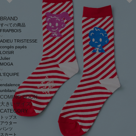
BRAND
すべての商品
FRAPBOIS
ADIEU TRISTESSE
congés payés
LOISIR
Julier
MOGA
L'EQUIPE
endalence
unbilanc
COMING SOON
大きいサイズ
CATEGORY
トップス
アウター
パンツ
スカート