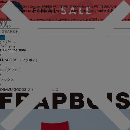
BRAND
COUTURIER
MOGA Collection
GREEN
FRAPBOIS PARK
wb
feerique
FRAPBOIS
ADIEU
TRISTESSE
congés payés
LOISIR
Julier
MOGA
L'EQUIPE
endalence
unbilanc
BIGI online store
新着商品
(ライブ)
ニュース
セール
スタッフ
コーディネート
よくある質問
ジャーナル
お問い合わ
ログイン
BIGI online store
/
FRAPBOIS
（フラボア）
/
レッグウェア
/
ソックス
/
OSAMU GOODS ストライプソックス