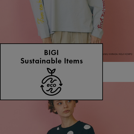
FRAPBOIS
Tシャツ
(てぃーしゃつ)
/
¥12,100