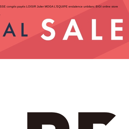
ESSE
congés payés
LOISIR
Julier
MOGA
L'EQUIPE
endalence
unbilanc
BIGI online store
せ