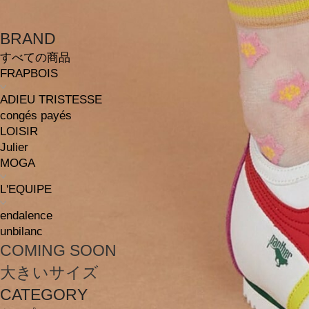
BRAND
すべての商品
FRAPBOIS
ADIEU TRISTESSE
congés payés
LOISIR
Julier
MOGA
L'EQUIPE
endalence
unbilanc
COMING SOON
大きいサイズ
CATEGORY