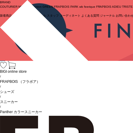
BRAND
COUTURIER
MOGA Collection
GREEN
FRAPBOIS PARK
wb
feerique
FRAPBOIS
ADIEU TRIST
新着商品
(ライブ)
ニュース
セール
スタッフ
コーディネート
よくある質問
ジャーナル
お問い合わ
ログイン
BIGI online store
/
FRAPBOIS
（フラボア）
/
シューズ
/
スニーカー
/
Panther カラースニーカー