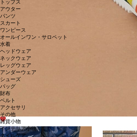
トップス
アウター
パンツ
スカート
ワンピース
オールインワン・サロペット
水着
ヘッドウェア
ネックウェア
レッグウェア
アンダーウェア
シューズ
バッグ
財布
ベルト
アクセサリ
その他
雑貨小物
インテリア小物
ネイルケア