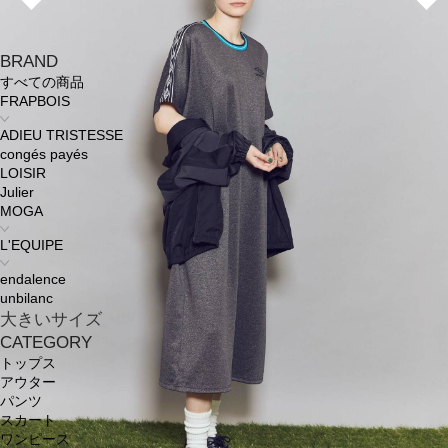
BRAND
すべての商品
FRAPBOIS
ADIEU TRISTESSE
congés payés
LOISIR
Julier
MOGA
L'EQUIPE
endalence
unbilanc
大きいサイズ
CATEGORY
トップス
アウター
パンツ
スカート
ワンピース