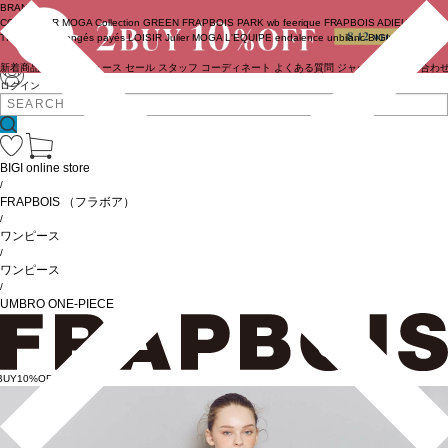
BRAND
COUTURIER
MOGA Collection
GREEN
FRAPBOIS PARK
wb
feerique
FRAPBOIS
ADIEU
TRISTESSE
congés payés
LOISIR
Julier
MOGA
L'EQUIPE
endalence
unbilanc
BIGI online store
新着商品
(ライブ)
ニュース
セール
スタッフ
コーディネート
よくある質問
ジャーナル
お問い合わ
ログイン
BIGI online store
/
FRAPBOIS
（フラボア）
/
ワンピース
/
ワンピース
/
UMBRO ONE-PIECE
BUY10%OFF