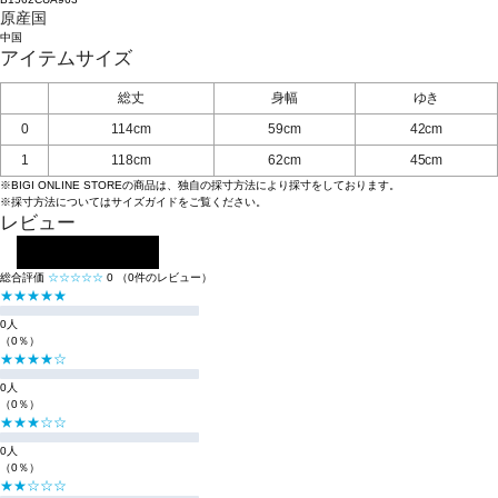
原産国
中国
アイテムサイズ
総丈
身幅
ゆき
0
114cm
59cm
42cm
1
118cm
62cm
45cm
※BIGI ONLINE STOREの商品は、独自の採寸方法により採寸をしております。
※採寸方法については
サイズガイド
をご覧ください。
レビュー
レビューを投稿する
総合評価
☆☆☆☆☆
0
（0件のレビュー）
★★★★★
0人
（0％）
★★★★☆
0人
（0％）
★★★☆☆
0人
（0％）
★★☆☆☆