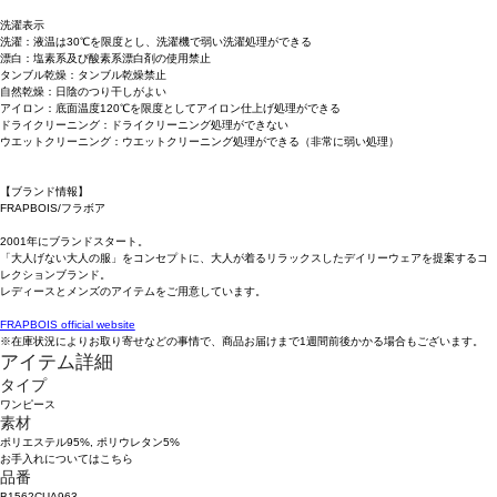
洗濯表示
洗濯：液温は30℃を限度とし、洗濯機で弱い洗濯処理ができる
漂白：塩素系及び酸素系漂白剤の使用禁止
タンブル乾燥：タンブル乾燥禁止
自然乾燥：日陰のつり干しがよい
アイロン：底面温度120℃を限度としてアイロン仕上げ処理ができる
ドライクリーニング：ドライクリーニング処理ができない
ウエットクリーニング：ウエットクリーニング処理ができる（非常に弱い処理）
【ブランド情報】
FRAPBOIS/フラボア
2001年にブランドスタート。
「大人げない大人の服」をコンセプトに、大人が着るリラックスしたデイリーウェアを提案するコ
レクションブランド。
レディースとメンズのアイテムをご用意しています。
FRAPBOIS official website
※在庫状況によりお取り寄せなどの事情で、商品お届けまで1週間前後かかる場合もございます。
アイテム詳細
タイプ
ワンピース
素材
ポリエステル95%, ポリウレタン5%
お手入れについてはこちら
品番
B1562CUA963