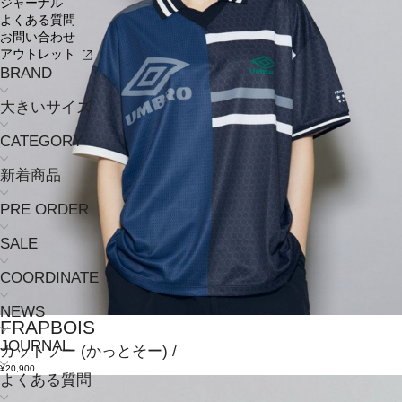
ジャーナル
よくある質問
お問い合わせ
アウトレット
BRAND
大きいサイズ
CATEGORY
新着商品
PRE ORDER
SALE
COORDINATE
NEWS
FRAPBOIS
JOURNAL
カットソー
(かっとそー)
/
¥20,900
よくある質問