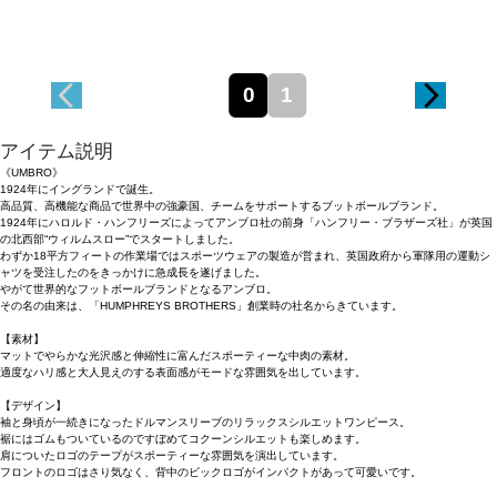
0
1
アイテム説明
《UMBRO》
1924年にイングランドで誕生。
高品質、高機能な商品で世界中の強豪国、チームをサポートするブットボールブランド。
1924年にハロルド・ハンフリーズによってアンブロ社の前身「ハンフリー・ブラザーズ社」が英国
の北西部“ウィルムスロー”でスタートしました。
わずか18平方フィートの作業場ではスポーツウェアの製造が営まれ、英国政府から軍隊用の運動シ
ャツを受注したのをきっかけに急成長を遂げました。
やがて世界的なフットボールブランドとなるアンブロ。
その名の由来は、「HUMPHREYS BROTHERS」創業時の社名からきています。
【素材】
マットでやらかな光沢感と伸縮性に富んだスポーティーな中肉の素材。
適度なハリ感と大人見えのする表面感がモードな雰囲気を出しています。
【デザイン】
袖と身頃が一続きになったドルマンスリーブのリラックスシルエットワンピース。
裾にはゴムもついているのですぼめてコクーンシルエットも楽しめます。
肩についたロゴのテープがスポーティーな雰囲気を演出しています。
フロントのロゴはさり気なく、背中のビックロゴがインパクトがあって可愛いです。