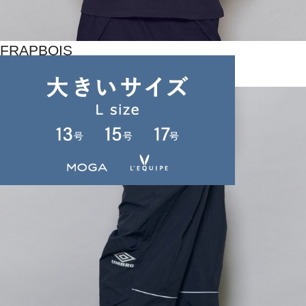
FRAPBOIS
Tシャツ
(てぃーしゃつ)
/
¥15,400