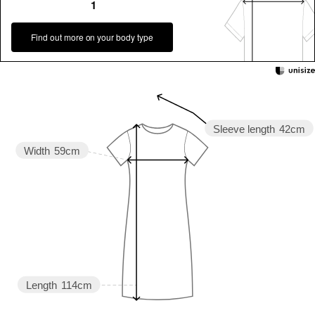
1
Find out more on your body type
Sleeve length
42cm
Width
59cm
Length
114cm