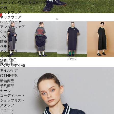
オールインワン・サロペット
水着
ヘッドウェア
ネックウェア
14
レッグウェア
アンダーウェア
シューズ
バッグ
財布
ベルト
アクセサリ
その他
グレー
ブラック
雑貨小物
関連商品
インテリア小物
ネイルケア
OTHERS
新着商品
予約商品
セール
コーディネート
ショップリスト
スタッフ
ニュース