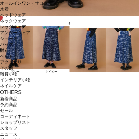
オールインワン・サロペット
水着
ヘッドウェア
ネックウェア
8
レッグウェア
アンダーウェア
シューズ
バッグ
財布
ベルト
アクセサリ
その他
ブルー
ネイビー
雑貨小物
インテリア小物
ネイルケア
OTHERS
新着商品
予約商品
セール
コーディネート
ショップリスト
スタッフ
ニュース