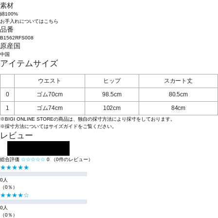
素材
綿100%
お手入れについてはこちら
品番
B1562RFS008
原産国
中国
アイテムサイズ
ウエスト
ヒップ
スカート丈
0
ゴム70cm
98.5cm
80.5cm
1
ゴム74cm
102cm
84cm
※BIGI ONLINE STOREの商品は、独自の採寸方法により採寸をしております。
※採寸方法については
サイズガイド
をご覧ください。
レビュー
レビューを投稿する
総合評価
☆☆☆☆☆
0
（0件のレビュー）
★★★★★
0人
（0％）
★★★★☆
0人
（0％）