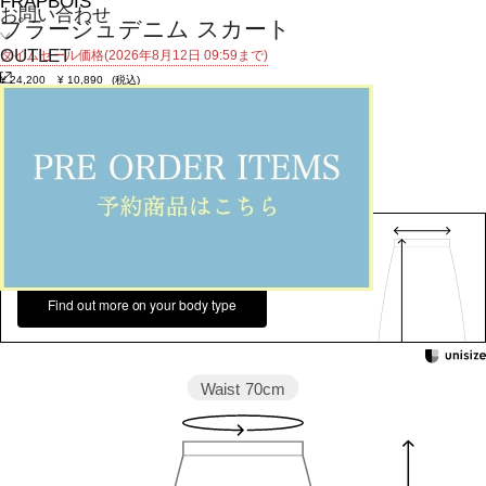
FRAPBOIS
お問い合わせ
プラージュデニム スカート
OUTLET
タイムセール価格(2026年8月12日 09:59まで)
¥
24,200
¥
10,890
(税込)
99ポイント還元 (BIGIポイント)
お気に入りアイテム登録数：
8
返品可
SALE
返品について
カラー・サイズを選択する
158cm 51kgRecommended
1
Find out more on your body type
Waist
70cm