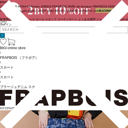
BRAND
COUTURIER
MOGA Collection
GREEN
FRAPBOIS PARK
wb
feerique
FRAPBOIS
ADIEU
TRISTESSE
congés payés
LOISIR
Julier
MOGA
L'EQUIPE
endalence
unbilanc
BIGI online store
新着商品
(ライブ)
ニュース
セール
スタッフ
コーディネート
よくある質問
ジャーナル
お問い合わ
ログイン
BIGI online store
/
FRAPBOIS
（フラボア）
/
スカート
/
スカート
/
プラージュデニム スカート
BUY10%OFF