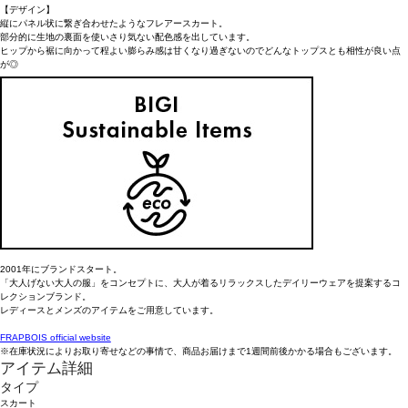
【デザイン】
縦にパネル状に繋ぎ合わせたようなフレアースカート。
部分的に生地の裏面を使いさり気ない配色感を出しています。
ヒップから裾に向かって程よい膨らみ感は甘くなり過ぎないのでどんなトップスとも相性が良い点
が◎
洗濯表示
洗濯：液温は40℃を限度とし、洗濯機で弱い洗濯処理ができる
漂白：塩素系及び酸素系漂白剤の使用禁止
タンブル乾燥：タンブル乾燥禁止
自然乾燥：日陰のつり干しがよい
アイロン：底面温度160°Cを限度としてアイロン仕上げができる
ドライクリーニング：ドライクリーニング禁止
ウエットクリーニング：ウエットクリーニングができる
【ブランド情報】
FRAPBOIS/フラボア
2001年にブランドスタート。
「大人げない大人の服」をコンセプトに、大人が着るリラックスしたデイリーウェアを提案するコ
レクションブランド。
レディースとメンズのアイテムをご用意しています。
FRAPBOIS official website
※在庫状況によりお取り寄せなどの事情で、商品お届けまで1週間前後かかる場合もございます。
アイテム詳細
タイプ
スカート