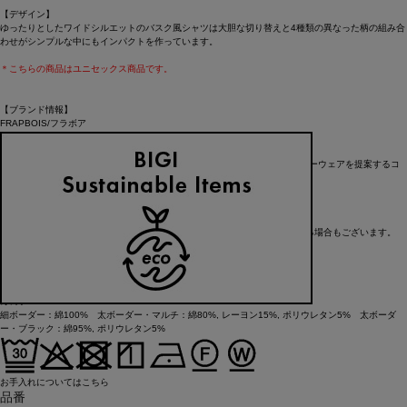
【デザイン】
ゆったりとしたワイドシルエットのバスク風シャツは大胆な切り替えと4種類の異なった柄の組み合
わせがシンプルな中にもインパクトを作っています。
＊こちらの商品はユニセックス商品です。
【ブランド情報】
FRAPBOIS/フラボア
2001年にブランドスタート。
「大人げない大人の服」をコンセプトに、大人が着るリラックスしたデイリーウェアを提案するコ
レクションブランド。
レディースとメンズのアイテムをご用意しています。
FRAPBOIS official website
※在庫状況によりお取り寄せなどの事情で、商品お届けまで1週間前後かかる場合もございます。
アイテム詳細
タイプ
カットソー
素材
細ボーダー：綿100% 太ボーダー・マルチ：綿80%, レーヨン15%, ポリウレタン5% 太ボーダ
ー・ブラック：綿95%, ポリウレタン5%
お手入れについてはこちら
品番