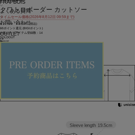
FRAPBOIS
クワトロボーダー カットソー
よくある質問
タイムセール価格(2026年8月12日 09:59まで)
お問い合わせ
¥
17,600
¥
9,504
(税込)
86ポイント還元 (BIGIポイント)
お気に入りアイテム登録数：
14
OUTLET
SOLDOUT
返品可
SALE
返品について
カラー・サイズを選択する
158cm 51kgRecommended
1
Find out more on your body type
Sleeve length
19.5cm