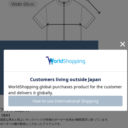
Width
65cm
Length
67.5cm
1
2
アイテム説明
【素材】
適度な厚みと程よいキックバックが特徴のボーダー生地を4種類贅沢に使っています。
ボーダーの幅や配色にこだわったアイテムです。