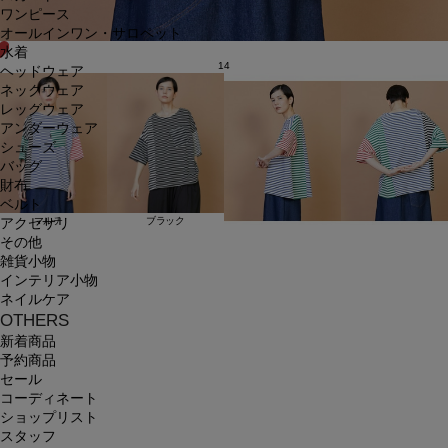
ワンピース
オールインワン・サロペット
水着
14
ヘッドウェア
ネックウェア
レッグウェア
アンダーウェア
シューズ
バッグ
財布
ベルト
マルチ
ブラック
アクセサリ
その他
雑貨小物
インテリア小物
ネイルケア
OTHERS
新着商品
予約商品
セール
コーディネート
ショップリスト
スタッフ