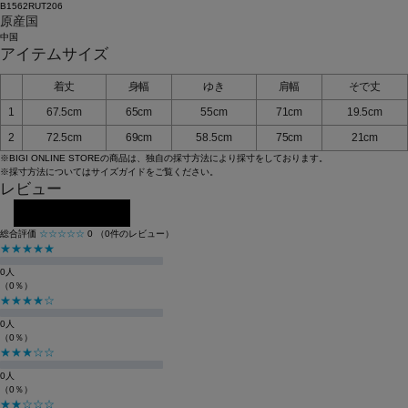
B1562RUT206
原産国
中国
アイテムサイズ
着丈
身幅
ゆき
肩幅
そで丈
1
67.5cm
65cm
55cm
71cm
19.5cm
2
72.5cm
69cm
58.5cm
75cm
21cm
※BIGI ONLINE STOREの商品は、独自の採寸方法により採寸をしております。
※採寸方法については
サイズガイド
をご覧ください。
レビュー
レビューを投稿する
総合評価
☆☆☆☆☆
0
（0件のレビュー）
★★★★★
0人
（0％）
★★★★☆
0人
（0％）
★★★☆☆
0人
（0％）
★★☆☆☆