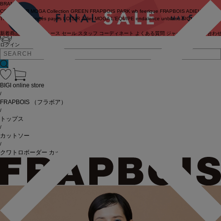
BRAND
COUTURIER
MOGA Collection
GREEN
FRAPBOIS PARK
wb
feerique
FRAPBOIS
ADIEU
TRISTESSE
congés payés
LOISIR
Julier
MOGA
L'EQUIPE
endalence
unbilanc
BIGI online store
新着商品
(ライブ)
ニュース
セール
スタッフ
コーディネート
よくある質問
ジャーナル
お問い合わ
ログイン
BIGI online store
/
FRAPBOIS
（フラボア）
/
トップス
/
カットソー
/
クワトロボーダー カットソー