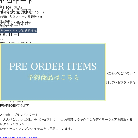
ロゴトート
¥
3,300
(税込)
よくある質問
30ポイント還元 (BIGIポイント)
お気に入りアイテム登録数：
9
返品可
お問い合わせ
返品について
カラー・サイズを選択する
OUTLET
アイテム説明
【素材】
ザックリとしたキャンバス素材で作ったプリント入りのトートバッグ。
【デザイン】
フラボアで定番的に人気の高いトートバッグのニューカラー。
程よい大きさと持ちやすい持ち手でシンプルながら飽きのこないデイリー使いにもってこいのアイ
テムになっています。
フロントのボックスプリントにロゴがくり抜かれて後にそのロゴがプリントされているブランドら
しい遊びが効いたデザインが目を惹きます。
【ブランド情報】
FRAPBOIS/フラボア
2001年にブランドスタート。
「大人げない大人の服」をコンセプトに、大人が着るリラックスしたデイリーウェアを提案するコ
レクションブランド。
レディースとメンズのアイテムをご用意しています。
FRAPBOIS official website