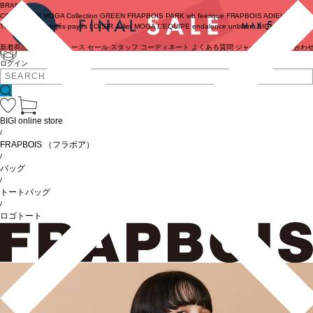
BRAND
COUTURIER
MOGA Collection
GREEN
FRAPBOIS PARK
wb
feerique
FRAPBOIS
ADIEU
TRISTESSE
congés payés
LOISIR
Julier
MOGA
L'EQUIPE
endalence
unbilanc
BIGI online store
新着商品
(ライブ)
ニュース
セール
スタッフ
コーディネート
よくある質問
ジャーナル
お問い合わ
ログイン
BIGI online store
/
FRAPBOIS
（フラボア）
/
バッグ
/
トートバッグ
/
ロゴトート