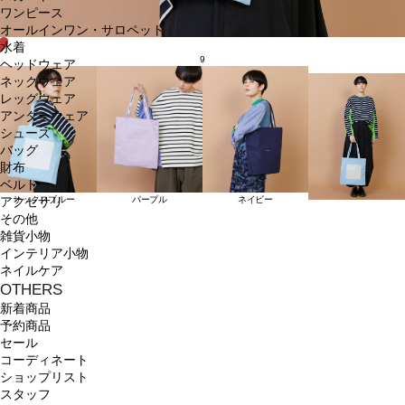
ワンピース
オールインワン・サロペット
水着
9
ヘッドウェア
ネックウェア
レッグウェア
アンダーウェア
シューズ
バッグ
財布
ベルト
サックスブルー
パープル
ネイビー
アクセサリ
その他
雑貨小物
インテリア小物
ネイルケア
OTHERS
新着商品
予約商品
セール
コーディネート
ショップリスト
スタッフ