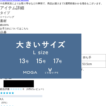
※在庫状況によりお取り寄せなどの事情で、商品お届けまで1週間前後かかる場合もございます。
アイテム詳細
タイプ
トートバッグ
素材
綿100%
お手入れについてはこちら
品番
B1562ZEB608
原産国
中国
アイテムサイズ
幅
高さ
持ち手
F
36cm
38cm
53.5cm
※BIGI ONLINE STOREの商品は、独自の採寸方法により採寸をしております。
※採寸方法については
サイズガイド
をご覧ください。
レビュー
レビューを投稿する
総合評価
☆☆☆☆☆
0
（0件のレビュー）
★★★★★
0人
（0％）