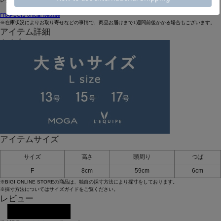
レディースとメンズのアイテムをご用意しています。
FRAPBOIS official website
※在庫状況によりお取り寄せなどの事情で、商品お届けまで1週間前後かかる場合もございます。
アイテム詳細
タイプ
ハット
素材
表地：ポリエステル95%, 綿5% サンシェード：ポリエステル100%
お手入れについてはこちら
品番
B1562ZEH611
原産国
中国
アイテムサイズ
サイズ
高さ
頭周り
つば
F
8cm
59cm
6cm
※BIGI ONLINE STOREの商品は、独自の採寸方法により採寸をしております。
※採寸方法については
サイズガイド
をご覧ください。
レビュー
レビューを投稿する