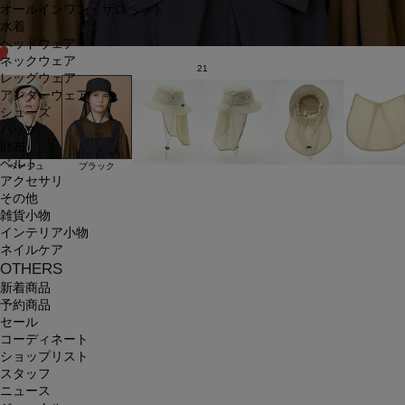
オールインワン・サロペット
水着
ヘッドウェア
ネックウェア
21
レッグウェア
アンダーウェア
シューズ
バッグ
財布
ベルト
ブラック
ベージュ
アクセサリ
その他
雑貨小物
インテリア小物
ネイルケア
OTHERS
新着商品
予約商品
セール
コーディネート
ショップリスト
スタッフ
ニュース