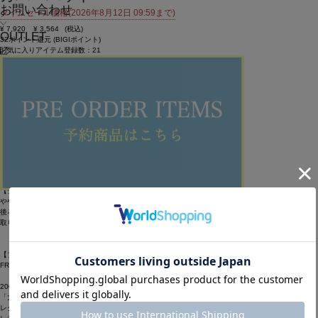
お問い合わせ
タイムセール価格(2026年8月12日 09:59まで)
¥
7,920
¥
3,564
(税込)
OUTLET
32ポイント還元 (BIGIポイント)
お気に入りアイテム登録数：
21
SOLDOUT
返品可
SALE
返品について
カラー・サイズを選択する
アイテム説明
【素材】
サラッとした表面感とマットな質感がポイントの素材。
取り外しの出来るメッシュの日よけが付いています。
【デザイン】
やや広めのブリムのバゲットハットにザイルコード調のあごひもがついたハット。
後ろに日よけ用のメッシュ素材の当て布が付いています。
取り外しが出来るので２WAYのスタイルを楽しめます。
【ブランド情報】
FRAPBOIS/フラボア
2001年にブランドスタート。
「大人げない大人の服」をコンセプトに、大人が着るリラックスしたデイリーウェアを提案するコ
レクションブランド。