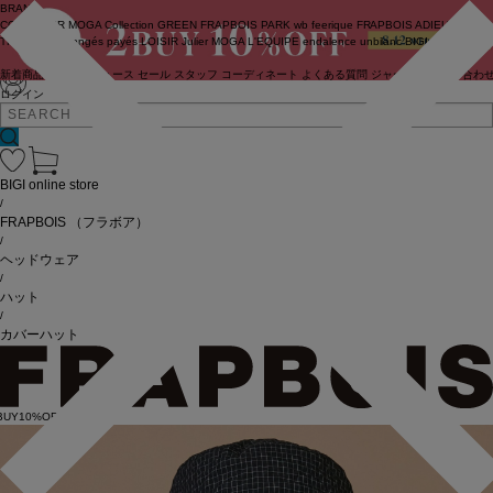
BRAND
COUTURIER
MOGA Collection
GREEN
FRAPBOIS PARK
wb
feerique
FRAPBOIS
ADIEU
TRISTESSE
congés payés
LOISIR
Julier
MOGA
L'EQUIPE
endalence
unbilanc
BIGI online store
新着商品
(ライブ)
ニュース
セール
スタッフ
コーディネート
よくある質問
ジャーナル
お問い合わ
ログイン
BIGI online store
/
FRAPBOIS
（フラボア）
/
ヘッドウェア
/
ハット
/
カバーハット
BUY10%OFF