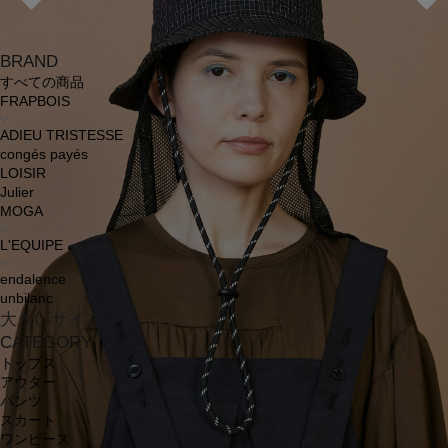
BRAND
すべての商品
FRAPBOIS
ADIEU TRISTESSE
congés payés
LOISIR
Julier
MOGA
L'EQUIPE
endalence
unbilanc
大きいサイズ
CATEGORY
トップス
アウター
パンツ
スカート
ワンピース