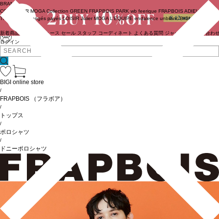
BRAND
COUTURIER
MOGA Collection
GREEN
FRAPBOIS PARK
wb
feerique
FRAPBOIS
ADIEU
TRISTESSE
congés payés
LOISIR
Julier
MOGA
L'EQUIPE
endalence
unbilanc
BIGI online store
新着商品
(ライブ)
ニュース
セール
スタッフ
コーディネート
よくある質問
ジャーナル
お問い合わ
ログイン
BIGI online store
/
FRAPBOIS
（フラボア）
/
トップス
/
ポロシャツ
/
ドニーポロシャツ