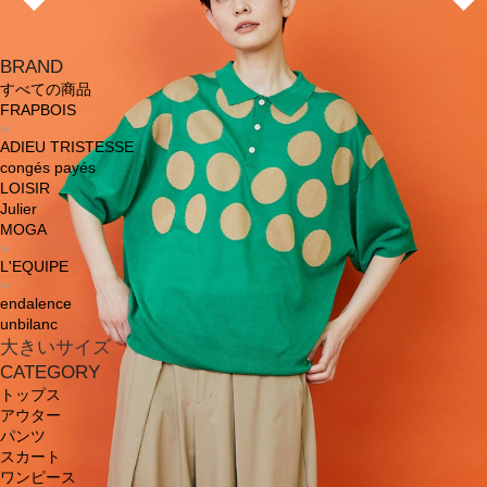
BRAND
すべての商品
FRAPBOIS
ADIEU TRISTESSE
congés payés
LOISIR
Julier
MOGA
L'EQUIPE
endalence
unbilanc
大きいサイズ
CATEGORY
トップス
アウター
パンツ
スカート
ワンピース