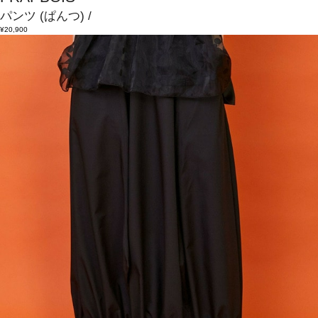
パンツ
(ぱんつ)
/
¥20,900