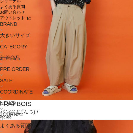
ジャーナル
よくある質問
お問い合わせ
アウトレット
BRAND
大きいサイズ
CATEGORY
新着商品
PRE ORDER
SALE
COORDINATE
NEWS
FRAPBOIS
パンツ
(ぱんつ)
/
JOURNAL
¥20,900
よくある質問