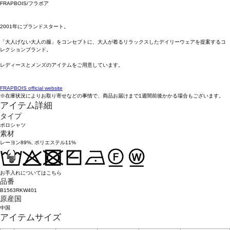
FRAPBOIS/フラボア
2001年にブランドスタート。
「大人げない大人の服」をコンセプトに、大人が着るリラックスしたデイリーウェアを提案するコ
レクションブランド。
レディースとメンズのアイテムをご用意しています。
FRAPBOIS official website
※在庫状況によりお取り寄せなどの事情で、商品お届けまで1週間前後かかる場合もございます。
アイテム詳細
タイプ
ポロシャツ
素材
レーヨン89%, ポリエステル11%
お手入れについてはこちら
品番
B1563RKW401
原産国
中国
アイテムサイズ