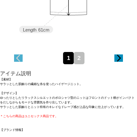
Length
61cm
1
2
アイテム説明
【素材】
サラッとした肌触りの繊細な糸を使ったハイゲージニット。
【デザイン】
ゆったりとしたリラックスシルエットのポロシャツ型のニットはフロントのドット柄がインパクト
をだしながらもモードな雰囲気を作り出しています。
サラッとした肌触りとニット特有のキレイなドレープ感が上品な印象に仕上がっています。
＊こちらの商品はユニセックス商品です。
【ブランド情報】