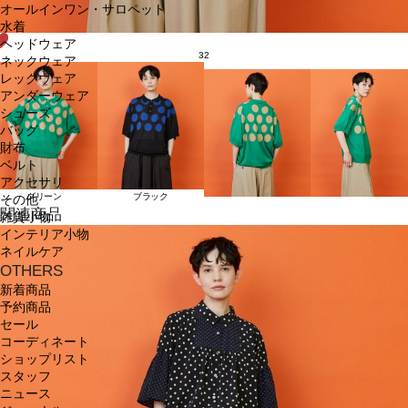
オールインワン・サロペット
水着
ヘッドウェア
32
ネックウェア
レッグウェア
アンダーウェア
シューズ
バッグ
財布
ベルト
アクセサリ
グリーン
ブラック
その他
関連商品
雑貨小物
インテリア小物
ネイルケア
OTHERS
新着商品
予約商品
セール
コーディネート
ショップリスト
スタッフ
ニュース