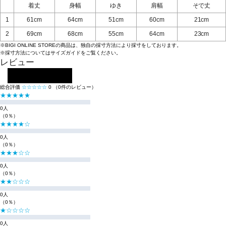
着丈
身幅
ゆき
肩幅
そで丈
1
61cm
64cm
51cm
60cm
21cm
2
69cm
68cm
55cm
64cm
23cm
※BIGI ONLINE STOREの商品は、独自の採寸方法により採寸をしております。
※採寸方法については
サイズガイド
をご覧ください。
レビュー
レビューを投稿する
総合評価
☆☆☆☆☆
0
（0件のレビュー）
★★★★★
0人
（0％）
★★★★☆
0人
（0％）
★★★☆☆
0人
（0％）
★★☆☆☆
0人
（0％）
★☆☆☆☆
0人