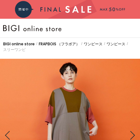
BRAND
BIGI online store
FRAPBOIS
（フラボア）
ワンピース
ワンピース
/
/
/
/
スリーワンピ
COMING SOON
大きいサイズ
CATEGORY
新着商品
PRE ORDER