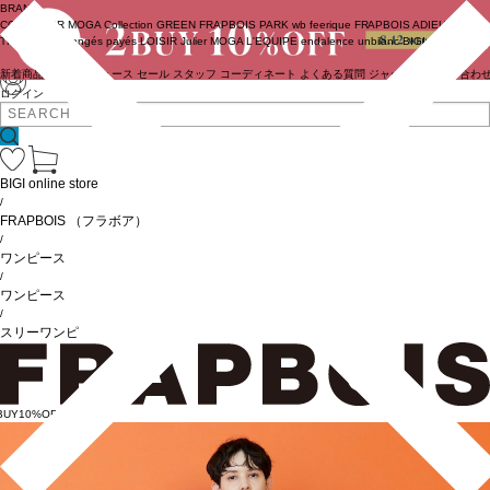
BRAND
COUTURIER
MOGA Collection
GREEN
FRAPBOIS PARK
wb
feerique
FRAPBOIS
ADIEU
TRISTESSE
congés payés
LOISIR
Julier
MOGA
L'EQUIPE
endalence
unbilanc
BIGI online store
新着商品
(ライブ)
ニュース
セール
スタッフ
コーディネート
よくある質問
ジャーナル
お問い合わ
ログイン
BIGI online store
/
FRAPBOIS
（フラボア）
/
ワンピース
/
ワンピース
/
スリーワンピ
BUY10%OFF