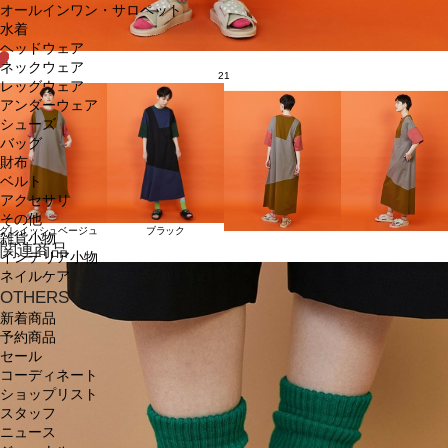
オールインワン・サロペット
水着
ヘッドウェア
ネックウェア
21
レッグウェア
アンダーウェア
シューズ
バッグ
財布
ベルト
アクセサリ
その他
グレイッシュベージュ
ブラック
雑貨小物
関連商品
インテリア小物
ネイルケア
OTHERS
新着商品
予約商品
セール
コーディネート
ショップリスト
スタッフ
ニュース