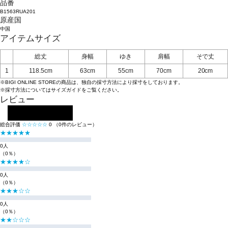
品番
B1563RUA201
原産国
中国
アイテムサイズ
総丈
身幅
ゆき
肩幅
そで丈
1
118.5cm
63cm
55cm
70cm
20cm
※BIGI ONLINE STOREの商品は、独自の採寸方法により採寸をしております。
※採寸方法については
サイズガイド
をご覧ください。
レビュー
レビューを投稿する
総合評価
☆☆☆☆☆
0
（0件のレビュー）
★★★★★
0人
（0％）
★★★★☆
0人
（0％）
★★★☆☆
0人
（0％）
★★☆☆☆