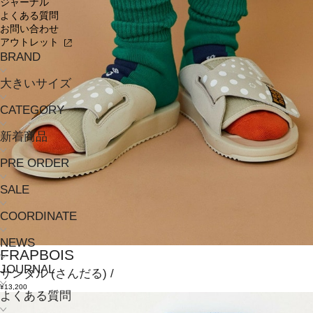
ジャーナル
よくある質問
お問い合わせ
アウトレット
BRAND
大きいサイズ
CATEGORY
新着商品
PRE ORDER
SALE
COORDINATE
NEWS
FRAPBOIS
JOURNAL
サンダル
(さんだる)
/
¥13,200
よくある質問