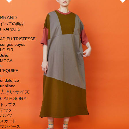
BRAND
すべての商品
FRAPBOIS
ADIEU TRISTESSE
congés payés
LOISIR
Julier
MOGA
L'EQUIPE
endalence
unbilanc
大きいサイズ
CATEGORY
トップス
アウター
パンツ
スカート
ワンピース