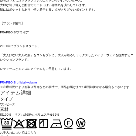
ゆったりとしたリラックスシルエットのAラインワンピース。
大胆な切り替えと配色でモードっぽい雰囲気を演出しています。
脇にはポケットもあり、使い勝手も良い点がさりげないポイントです。
【ブランド情報】
FRAPBOIS/フラボア
2001年にブランドスタート。
「大人げない大人の服」をコンセプトに、大人が着るリラックスしたデイリーウェアを提案するコ
レクションブランド。
レディースとメンズのアイテムをご用意しています。
FRAPBOIS official website
※在庫状況によりお取り寄せなどの事情で、商品お届けまで1週間前後かかる場合もございます。
アイテム詳細
タイプ
ワンピース
素材
綿100% リブ：綿65%, ポリエステル35%
お手入れについてはこちら