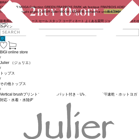
BRAND
COUTURIER
MOGA Collection
GREEN
FRAPBOIS PARK
wb
feerique
FRAPBOIS
ADIEU
TRISTESSE
congés payés
LOISIR
Julier
MOGA
L'EQUIPE
endalence
unbilanc
BIGI online store
新着商品
(ライブ)
ニュース
セール
スタッフ
コーディネート
よくある質問
ジャーナル
お問い合わ
ログイン
BIGI online store
/
Julier
（ジュリエ）
/
トップス
/
その他トップス
/
Vertical brushプリントブラトップ/パット付き・UVカット・吸汗速乾・ホットヨガ
対応・水着・水陸両用