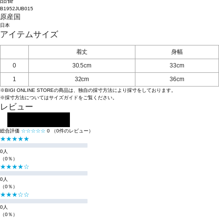
品番
B1952JUB015
原産国
日本
アイテムサイズ
着丈
身幅
0
30.5cm
33cm
1
32cm
36cm
※BIGI ONLINE STOREの商品は、独自の採寸方法により採寸をしております。
※採寸方法については
サイズガイド
をご覧ください。
レビュー
レビューを投稿する
総合評価
☆☆☆☆☆
0
（0件のレビュー）
★★★★★
0人
（0％）
★★★★☆
0人
（0％）
★★★☆☆
0人
（0％）