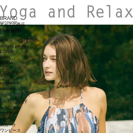
BRAND
BUY10%OFF
すべての商品
FRAPBOIS
ADIEU TRISTESSE
congés payés
LOISIR
Julier
MOGA
L'EQUIPE
endalence
unbilanc
大きいサイズ
CATEGORY
トップス
アウター
パンツ
スカート
ワンピース