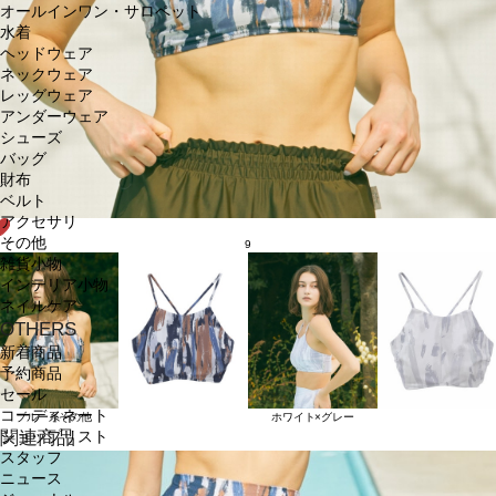
オールインワン・サロペット
水着
ヘッドウェア
ネックウェア
レッグウェア
アンダーウェア
シューズ
バッグ
財布
ベルト
アクセサリ
その他
9
雑貨小物
インテリア小物
ネイルケア
OTHERS
新着商品
予約商品
セール
コーディネート
ブルー系その他
ホワイト×グレー
関連商品
ショップリスト
スタッフ
ニュース