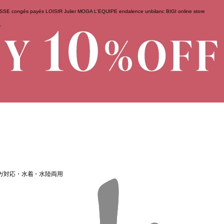
ESSE
congés payés
LOISIR
Julier
MOGA
L'EQUIPE
endalence
unbilanc
BIGI online store
せ
トヨガ対応・水着・水陸両用