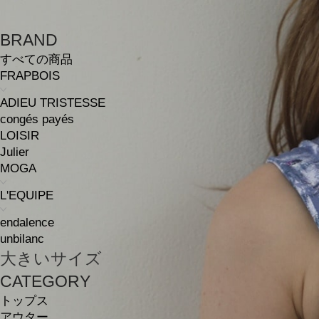
BRAND
すべての商品
FRAPBOIS
ADIEU TRISTESSE
congés payés
LOISIR
Julier
MOGA
L'EQUIPE
endalence
unbilanc
大きいサイズ
CATEGORY
トップス
アウター