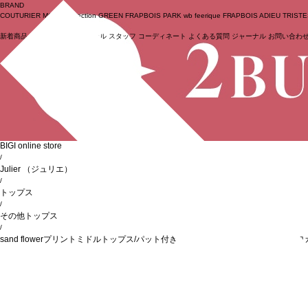
BRAND
COUTURIER
MOGA Collection
GREEN
FRAPBOIS PARK
wb
feerique
FRAPBOIS
ADIEU TRIST
新着商品
(ライブ)
ニュース
セール
スタッフ
コーディネート
よくある質問
ジャーナル
お問い合わ
ログイン
BIGI online store
/
Julier
（ジュリエ）
/
トップス
/
その他トップス
/
sand flowerプリントミドルトップス/パット付き・UVカット・吸汗速乾・ホッ