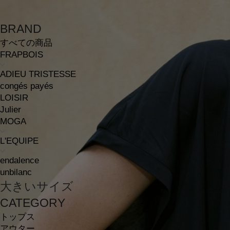
BRAND
すべての商品
FRAPBOIS
ADIEU TRISTESSE
congés payés
LOISIR
Julier
MOGA
L'EQUIPE
endalence
unbilanc
大きいサイズ
CATEGORY
トップス
アウター