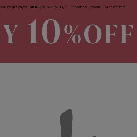
ESSE
congés payés
LOISIR
Julier
MOGA
L'EQUIPE
endalence
unbilanc
BIGI online store
せ