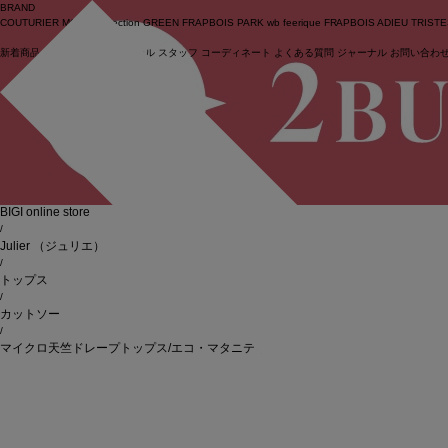
BRAND
COUTURIER
MOGA Collection
GREEN
FRAPBOIS PARK
wb
feerique
FRAPBOIS
ADIEU TRIST
新着商品
(ライブ)
ニュース
セール
スタッフ
コーディネート
よくある質問
ジャーナル
お問い合わ
ログイン
BIGI online store
/
Julier
（ジュリエ）
/
トップス
/
カットソー
/
マイクロ天竺ドレープトップス/エコ・マタニティ対応