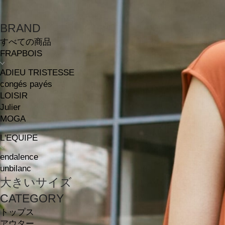
BRAND
すべての商品
FRAPBOIS
ADIEU TRISTESSE
congés payés
LOISIR
Julier
MOGA
L'EQUIPE
endalence
unbilanc
大きいサイズ
CATEGORY
トップス
アウター