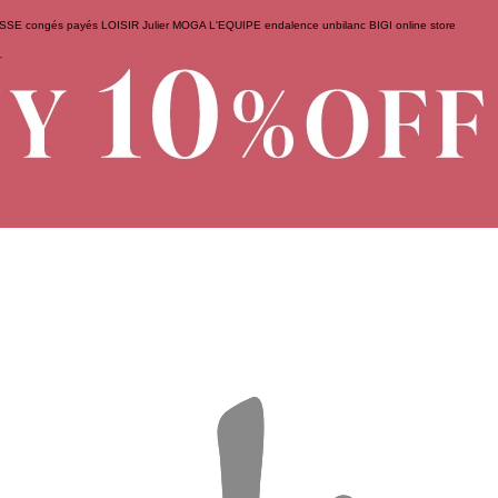
ESSE
congés payés
LOISIR
Julier
MOGA
L'EQUIPE
endalence
unbilanc
BIGI online store
せ