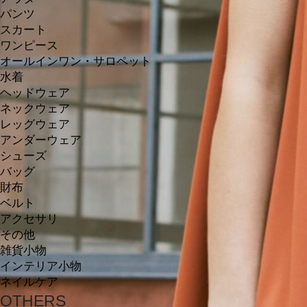
パンツ
スカート
ワンピース
オールインワン・サロペット
水着
ヘッドウェア
ネックウェア
レッグウェア
アンダーウェア
シューズ
バッグ
財布
ベルト
アクセサリ
その他
雑貨小物
インテリア小物
ネイルケア
OTHERS