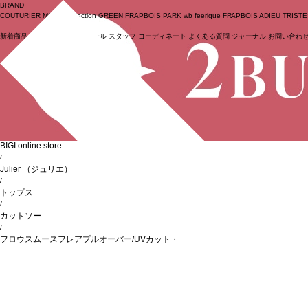
BRAND
COUTURIER
MOGA Collection
GREEN
FRAPBOIS PARK
wb
feerique
FRAPBOIS
ADIEU TRIST
新着商品
(ライブ)
ニュース
セール
スタッフ
コーディネート
よくある質問
ジャーナル
お問い合わ
ログイン
BIGI online store
/
Julier
（ジュリエ）
/
トップス
/
カットソー
/
フロウスムースフレアプルオーバー/UVカット・接触冷感