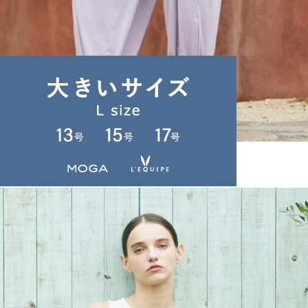
Julier
パンツ
(ぱんつ)
/
¥14,850