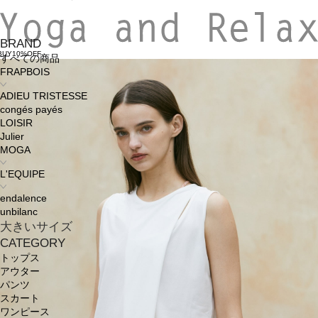
BRAND
BUY10%OFF
すべての商品
FRAPBOIS
ADIEU TRISTESSE
congés payés
LOISIR
Julier
MOGA
L'EQUIPE
endalence
unbilanc
大きいサイズ
CATEGORY
トップス
アウター
パンツ
スカート
ワンピース