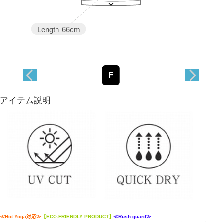
Length
66cm
F
アイテム説明
≪Hot Yoga対応≫
【ECO-FRIENDLY PRODUCT】
≪Rush guard≫