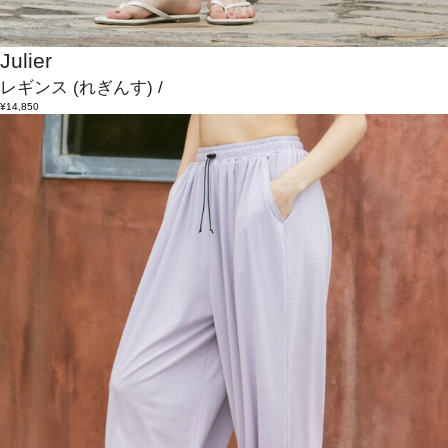
Julier
レギンス
(れぎんす)
/
¥14,850