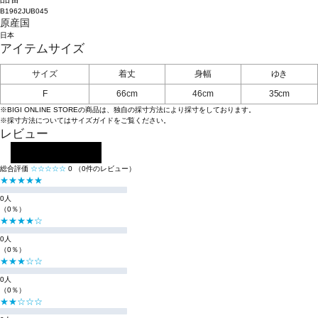
B1962JUB045
原産国
日本
アイテムサイズ
サイズ
着丈
身幅
ゆき
F
66cm
46cm
35cm
※BIGI ONLINE STOREの商品は、独自の採寸方法により採寸をしております。
※採寸方法については
サイズガイド
をご覧ください。
レビュー
レビューを投稿する
総合評価
☆☆☆☆☆
0
（0件のレビュー）
★★★★★
0人
（0％）
★★★★☆
0人
（0％）
★★★☆☆
0人
（0％）
★★☆☆☆