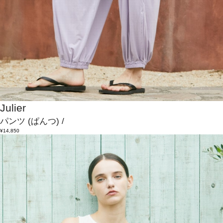
Julier
パンツ
(ぱんつ)
/
¥14,850