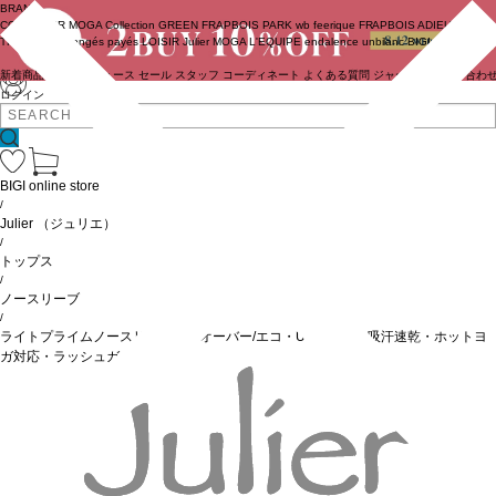
BRAND
COUTURIER
MOGA Collection
GREEN
FRAPBOIS PARK
wb
feerique
FRAPBOIS
ADIEU
TRISTESSE
congés payés
LOISIR
Julier
MOGA
L'EQUIPE
endalence
unbilanc
BIGI online store
新着商品
(ライブ)
ニュース
セール
スタッフ
コーディネート
よくある質問
ジャーナル
お問い合わ
ログイン
BIGI online store
/
Julier
（ジュリエ）
/
トップス
/
ノースリーブ
/
ライトプライムノースリーブプルオーバー/エコ・UVカット・吸汗速乾・ホットヨ
ガ対応・ラッシュガード