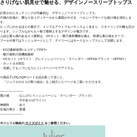
さりげない肌見せで魅せる、デザインノースリーブトップス
計算されたカッティングが印象的な、デザインノースリーブトップス。
片側の生地が、重なり合うディテールから素肌がのぞき、ヘルシーでモードな抜け感を演出しま
す。
ヒップにかかるほどの着丈で、インでもアウトでもバランスよく決まり、スタイリングの幅も広が
ります。シンプルながらも一枚で着映えするデザインが魅力です。
上品な落ち感のあるエコ素材は、UVカット・吸汗速乾機能を備え、快適な着心地をキープ。
プールや海ではラッシュガードとして、デイリーにはモードなトップスとして活躍します。
・ECO素材使用<エコディアPET>
・吸汗速乾の高機能素材
・UVカット［ホワイト・グレイッシュベージュ・ラベンダー：UPF40/ブラック：UPF50+］
・ホットヨガ対応
・洗濯してもシワになりにくいイージーケアアイテム
※商品下げ札のQRコードを読み取って頂くと、
『ジュリエのエコの取り組み』をご紹介したページをご覧いただけます。
-------------------------
透け感 ：なし(グレイッシュベージュ・ラベンダー・ブラック)
ややあり(ホワイト)
伸縮性 ：あり
生地の厚さ ：普通
-------------------------
※ジュリエ独自の
サイズガイド
をご参照ください。