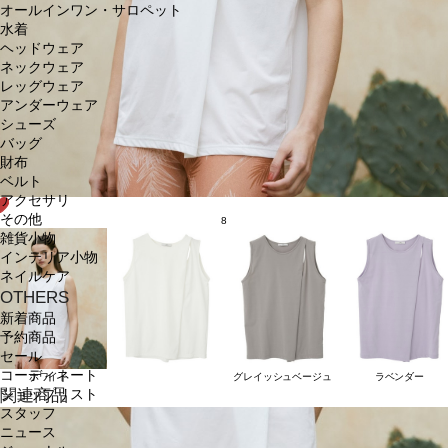
オールインワン・サロペット
水着
ヘッドウェア
ネックウェア
レッグウェア
アンダーウェア
シューズ
バッグ
財布
ベルト
アクセサリ
その他
8
雑貨小物
インテリア小物
ネイルケア
OTHERS
新着商品
予約商品
セール
コーディネート
ホワイト
グレイッシュベージュ
ラベンダー
関連商品
ショップリスト
スタッフ
ニュース