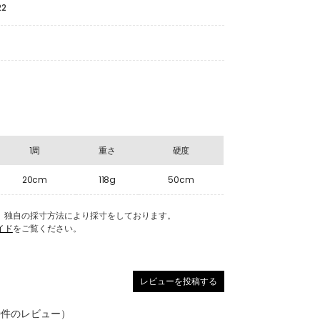
22
1周
重さ
硬度
20cm
118g
50cm
Eの商品は、独自の採寸方法により採寸をしております。
イド
をご覧ください。
レビューを投稿する
0件のレビュー）