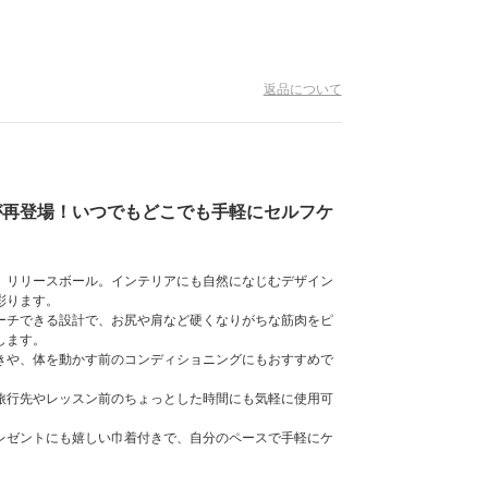
予約商品
セール
返品について
コーディネート
ショップリスト
が再登場！いつでもどこでも手軽にセルフケ
スタッフ
、リリースボール。インテリアにも自然になじむデザイン
ニュース
彩ります。
ーチできる設計で、お尻や肩など硬くなりがちな筋肉をピ
ジャーナル
します。
きや、体を動かす前のコンディショニングにもおすすめで
よくある質問
旅行先やレッスン前のちょっとした時間にも気軽に使用可
お問い合わせ
レゼントにも嬉しい巾着付きで、自分のペースで手軽にケ
アウトレット