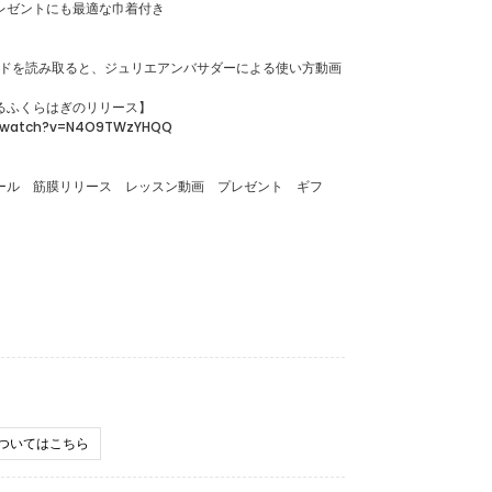
レゼントにも最適な巾着付き
ードを読み取ると、ジュリエアンバサダーによる使い方動画
るふくらはぎのリリース】
m/watch?v=N4O9TWzYHQQ
ール 筋膜リリース レッスン動画 プレゼント ギフ
ついてはこちら