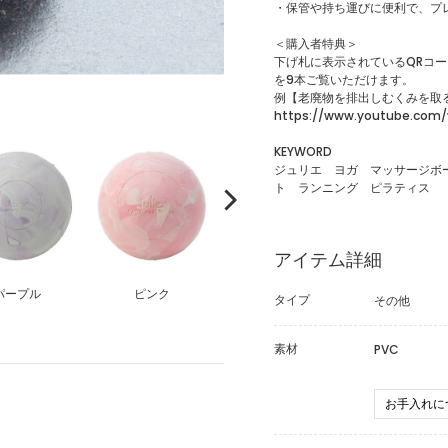
・保管や持ち運びに便利で、プ
＜購入者特典＞
下げ札に表示されているQRコ
を9本ご覧いただけます。
例【老廃物を排出しむくみを取
https://www.youtube.co
KEYWORD
ジュリエ ヨガ マッサージボ
ト ランニング ピラティス
アイテム詳細
パープル
ピンク
タイプ
その他
素材
PVC
お手入れに