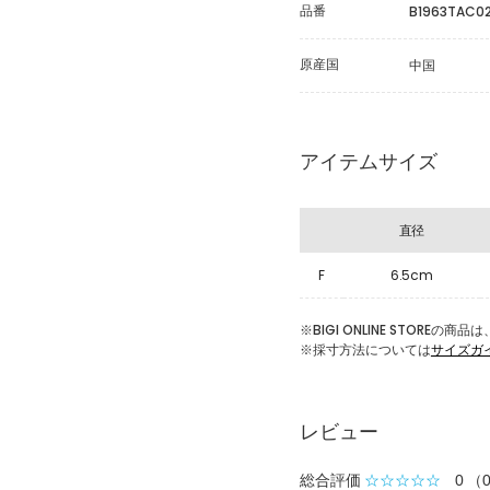
品番
B1963TAC0
原産国
中国
アイテムサイズ
直径
F
6.5cm
※BIGI ONLINE STOR
※採寸方法については
サイズガ
レビュー
総合評価
☆☆☆☆☆
0
（