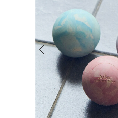
FRAPBOIS
ADIEU TRISTESSE
congés payés
LOISIR
Julier
MOGA
L'EQUIPE
endalence
unbilanc
COMING SOON