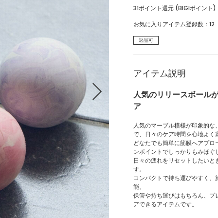
31ポイント還元 (BIGIポイント)
パンツ
スカート
お気に入りアイテム登録数：
12
ワンピース
オールインワン・サロペッ
返品可
ト
水着
ヘッドウェア
アイテム説明
ネックウェア
レッグウェア
人気のリリースボール
ア
アンダーウェア
シューズ
人気のマーブル模様が印象的な
バッグ
財布
で、日々のケア時間を心地よく
どなたでも簡単に筋膜へアプロ
ンポイントでしっかりもみほぐ
ベルト
アクセサリ
日々の疲れをリセットしたいと
す。
コンパクトで持ち運びやすく、
その他
雑貨小物
能。
保管や持ち運びはもちろん、プ
インテリア小物
ネイルケア
アできるアイテムです。